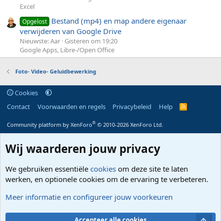
Excel
Bestand (mp4) en map andere eigenaar
Opgelost
verwijderen van Google Drive
Nieuwste: Aar
Gisteren om 19:20
Google Apps, Libre-/Open Office
Foto- Video- Geluidbewerking
Cookies
Contact
Voorwaarden en regels
Privacybeleid
Help
R
S
S
®
Community platform by XenForo
© 2010-2026 XenForo Ltd.
Wij waarderen jouw privacy
We gebruiken essentiële
cookies
om deze site te laten
werken, en optionele cookies om de ervaring te verbeteren.
Meer informatie en configureer jouw voorkeuren
Bove
Accepteer alle cookies