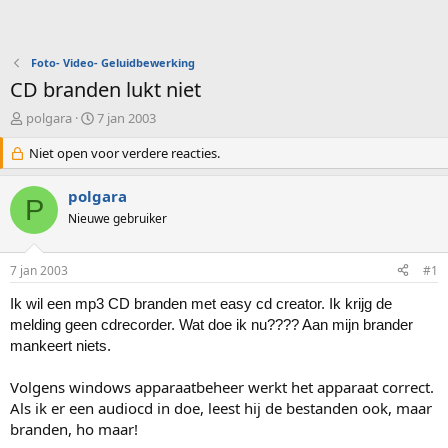
Foto- Video- Geluidbewerking
CD branden lukt niet
O
S
polgara
7 jan 2003
n
t
d
Niet open voor verdere reacties.
a
e
r
r
t
polgara
P
w
d
Nieuwe gebruiker
e
a
r
t
p
u
7 jan 2003
#1
s
m
t
Ik wil een mp3 CD branden met easy cd creator. Ik krijg de
a
melding geen cdrecorder. Wat doe ik nu???? Aan mijn brander
r
mankeert niets.
t
e
Volgens windows apparaatbeheer werkt het apparaat correct.
r
Als ik er een audiocd in doe, leest hij de bestanden ook, maar
branden, ho maar!