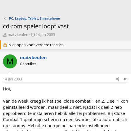
PC, Laptop, Tablet, Smartphone
cd-rom speler loopt vast
O
S
matvkeulen
14 jan 2003
n
t
d
Niet open voor verdere reacties.
a
e
r
r
t
matvkeulen
M
w
d
Gebruiker
e
a
r
t
p
u
14 jan 2003
#1
s
m
t
Hoi,
a
r
Van de week kreeg ik het spel close combat 1 en 2. Deel 1 kon
t
geinstalleerd worden, maar deel 2 niet. Nadat ik deel 2 heb
e
geprobeerd te installeren heb ik allerlei problemen. Bij Close
r
Combat 1 gaat mijn scherm na een kwartier ofzo automatisch
op standby. Heb alle energie besparende instellingen