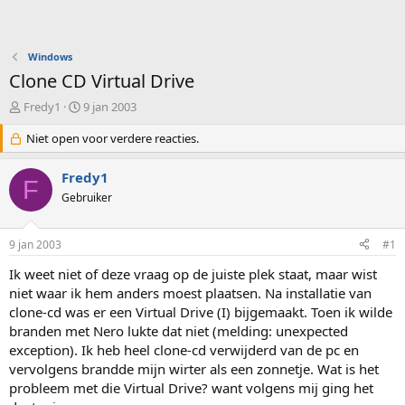
Windows
Clone CD Virtual Drive
O
S
Fredy1
9 jan 2003
n
t
d
Niet open voor verdere reacties.
a
e
r
r
t
Fredy1
F
w
d
Gebruiker
e
a
r
t
p
u
9 jan 2003
#1
s
m
t
Ik weet niet of deze vraag op de juiste plek staat, maar wist
a
niet waar ik hem anders moest plaatsen. Na installatie van
r
clone-cd was er een Virtual Drive (I) bijgemaakt. Toen ik wilde
t
branden met Nero lukte dat niet (melding: unexpected
e
exception). Ik heb heel clone-cd verwijderd van de pc en
r
vervolgens brandde mijn wirter als een zonnetje. Wat is het
probleem met die Virtual Drive? want volgens mij ging het