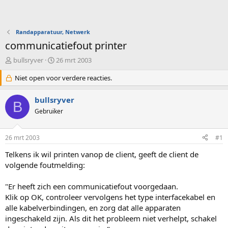
Randapparatuur, Netwerk
communicatiefout printer
O
S
bullsryver
26 mrt 2003
n
t
d
Niet open voor verdere reacties.
a
e
r
r
t
bullsryver
B
w
d
Gebruiker
e
a
r
t
p
u
26 mrt 2003
#1
s
m
t
Telkens ik wil printen vanop de client, geeft de client de
a
volgende foutmelding:
r
t
"Er heeft zich een communicatiefout voorgedaan.
e
Klik op OK, controleer vervolgens het type interfacekabel en
r
alle kabelverbindingen, en zorg dat alle apparaten
ingeschakeld zijn. Als dit het probleem niet verhelpt, schakel