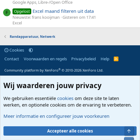
Google Apps, Libre-/Open Office
Excel maand filteren uit data
Opgelost
F
Nieuwste: frans kooijman
Gisteren om 17:41
Excel
Randapparatuur, Netwerk
Cookies
Contact
Voorwaarden en regels
Privacybeleid
Help
R
S
S
®
Community platform by XenForo
© 2010-2026 XenForo Ltd.
Wij waarderen jouw privacy
We gebruiken essentiële
cookies
om deze site te laten
werken, en optionele cookies om de ervaring te verbeteren.
Meer informatie en configureer jouw voorkeuren
Bove
Accepteer alle cookies