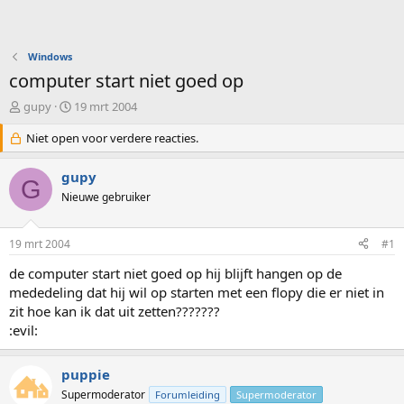
Windows
computer start niet goed op
O
S
gupy
19 mrt 2004
n
t
d
Niet open voor verdere reacties.
a
e
r
r
t
gupy
G
w
d
Nieuwe gebruiker
e
a
r
t
p
u
19 mrt 2004
#1
s
m
t
de computer start niet goed op hij blijft hangen op de
a
mededeling dat hij wil op starten met een flopy die er niet in
r
zit hoe kan ik dat uit zetten???????
t
:evil:
e
r
puppie
Supermoderator
Forumleiding
Supermoderator