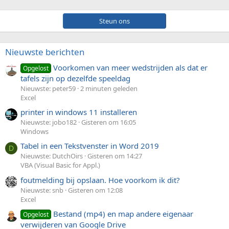
Steun ons
Nieuwste berichten
Voorkomen van meer wedstrijden als dat er
Opgelost
tafels zijn op dezelfde speeldag
Nieuwste: peter59
2 minuten geleden
Excel
printer in windows 11 installeren
Nieuwste: jobo182
Gisteren om 16:05
Windows
Tabel in een Tekstvenster in Word 2019
D
Nieuwste: DutchOirs
Gisteren om 14:27
VBA (Visual Basic for Appl.)
foutmelding bij opslaan. Hoe voorkom ik dit?
Nieuwste: snb
Gisteren om 12:08
Excel
Bestand (mp4) en map andere eigenaar
Opgelost
verwijderen van Google Drive