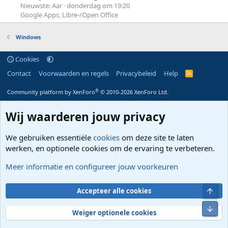
Nieuwste: Aar
donderdag om 19:20
Google Apps, Libre-/Open Office
Windows
Cookies
Contact
Voorwaarden en regels
Privacybeleid
Help
R
S
S
®
Community platform by XenForo
© 2010-2026 XenForo Ltd.
Wij waarderen jouw privacy
We gebruiken essentiële
cookies
om deze site te laten
werken, en optionele cookies om de ervaring te verbeteren.
Meer informatie en configureer jouw voorkeuren
Bove
Accepteer alle cookies
Onde
Weiger optionele cookies