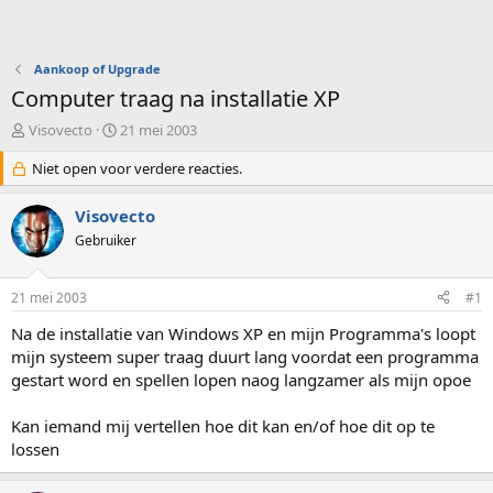
Aankoop of Upgrade
Computer traag na installatie XP
O
S
Visovecto
21 mei 2003
n
t
d
Niet open voor verdere reacties.
a
e
r
r
t
Visovecto
w
d
Gebruiker
e
a
r
t
p
u
21 mei 2003
#1
s
m
t
Na de installatie van Windows XP en mijn Programma's loopt
a
mijn systeem super traag duurt lang voordat een programma
r
gestart word en spellen lopen naog langzamer als mijn opoe
t
e
Kan iemand mij vertellen hoe dit kan en/of hoe dit op te
r
lossen