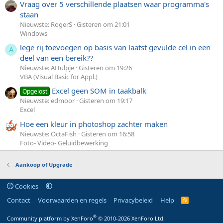
Vraag over 5 verschillende plaatsen waar programma's
staan
Nieuwste: RogerS
Gisteren om 21:01
Windows
lege rij toevoegen op basis van laatst gevulde cel in een
A
deel van een bereik??
Nieuwste: AHulpje
Gisteren om 19:26
VBA (Visual Basic for Appl.)
Excel geen SOM in taakbalk
Opgelost
Nieuwste: edmoor
Gisteren om 19:17
Excel
Hoe een kleur in photoshop zachter maken
Nieuwste: OctaFish
Gisteren om 16:58
Foto- Video- Geluidbewerking
Aankoop of Upgrade
Cookies
Contact
Voorwaarden en regels
Privacybeleid
Help
R
S
S
®
Community platform by XenForo
© 2010-2026 XenForo Ltd.