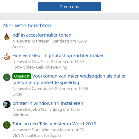
Steun ons
Nieuwste berichten
pdf in accesformulier tonen
Nieuwste: MaitreJan
Vandaag om 12:09
Access
Hoe een kleur in photoshop zachter maken
Nieuwste: OctaFish
Gisteren om 18:54
Foto- Video- Geluidbewerking
Voorkomen van meer wedstrijden als dat er
Opgelost
C
tafels zijn op dezelfde speeldag
Nieuwste: Carembole
Gisteren om 15:06
Excel
printer in windows 11 installeren
Nieuwste: jobo182
vrijdag om 16:05
Windows
Tabel in een Tekstvenster in Word 2019
D
Nieuwste: DutchOirs
vrijdag om 14:27
VBA (Visual Basic for Appl.)