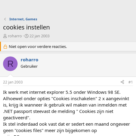
Internet, Games
cookies instellen
O
S
roharro
22 jan 2003
n
t
d
Niet open voor verdere reacties.
a
e
r
r
t
roharro
R
w
d
Gebruiker
e
a
r
t
p
u
22 jan 2003
#1
s
m
t
Ik werk met internet explorer 5.5 onder Windows 98 SE.
a
Alhoewel onder opties "Cookies inschakelen" 2 x aangevinkt
r
is, krijg ik wanneer ik gebruik wil maken van inmelden met
t
.NET passport steevast de melding " Cookies zijn niet
e
geactiveerd".
r
Ik stel inderdaad ook vast dat er sedert een maand ongeveer
geen "cookies files" meer zijn bijgekomen op