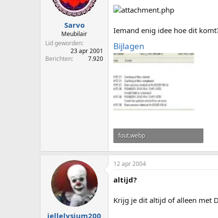
p
u
s
m
t
Sarvo
Iemand enig idee hoe dit komt? 
a
Meubilair
r
Lid geworden
Bijlagen
t
23 apr 2001
e
Berichten
7.920
r
fout.webp
15,1 KB · Weergaven: 73
12 apr 2004
altijd?
Krijg je dit altijd of alleen me
jellelysium200