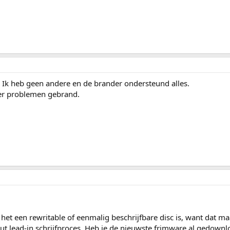
R. Ik heb geen andere en de brander ondersteund alles.
er problemen gebrand.
 het een rewritable of eenmalig beschrijfbare disc is, want dat ma
-out lead-in schrijfproces. Heb je de nieuwste frimware al gedown