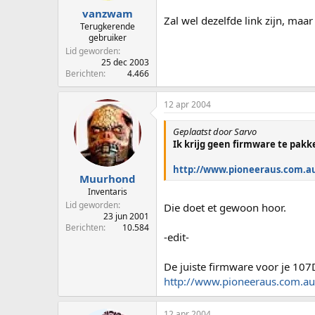
vanzwam
Zal wel dezelfde link zijn, maar
Terugkerende
gebruiker
Lid geworden
25 dec 2003
Berichten
4.466
12 apr 2004
Geplaatst door Sarvo
Ik krijg geen firmware te pakke
http://www.pioneeraus.com.a
Muurhond
Inventaris
Lid geworden
Die doet et gewoon hoor.
23 jun 2001
Berichten
10.584
-edit-
De juiste firmware voor je 107
http://www.pioneeraus.com.a
12 apr 2004