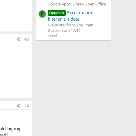
Google Apps, Libre-/Open Office
Excel maand
Opgelost
F
filteren uit data
Nieuwste: frans kooijman
Gisteren om 17:41
Excel
#3
#4
akt bij mij
load?