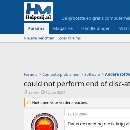
"Dé grootste en gratis computerhel
Forums
Magazine
Handleidingen
Wat i
Nieuwe berichten
Zoek forums
Forums
Computerproblemen
Software
Andere soft
could not perform end of disc-a
O
S
Sarvo
12 apr 2004
n
t
d
Niet open voor verdere reacties.
a
e
r
r
t
12 apr 2004
w
d
e
a
Dat is de melding die ik krijg 
r
t