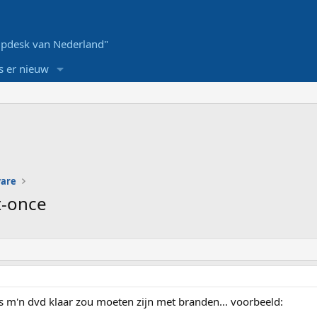
pdesk van Nederland"
s er nieuw
ware
t-once
als m'n dvd klaar zou moeten zijn met branden... voorbeeld: