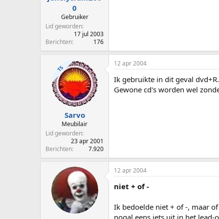
0
Gebruiker
Lid geworden
17 jul 2003
Berichten
176
12 apr 2004
TS
Ik gebruikte in dit geval dvd+
Gewone cd's worden wel zond
Sarvo
Meubilair
Lid geworden
23 apr 2001
Berichten
7.920
12 apr 2004
niet + of -
Ik bedoelde niet + of -, maar of
nogal eens iets uit in het lead