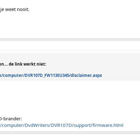
 je weet nooit.
n... de link werkt niet:
u/computer/DVR107D_FW113EU345/disclaimer.aspx
D-brander:
u/computer/DvdWriters/DVR107D/support/firmware.html