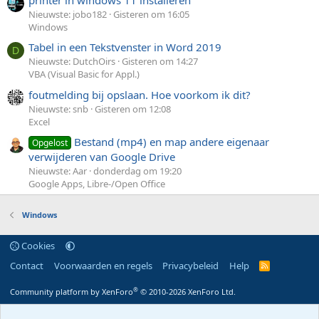
printer in windows 11 installeren
Nieuwste: jobo182
Gisteren om 16:05
Windows
Tabel in een Tekstvenster in Word 2019
D
Nieuwste: DutchOirs
Gisteren om 14:27
VBA (Visual Basic for Appl.)
foutmelding bij opslaan. Hoe voorkom ik dit?
Nieuwste: snb
Gisteren om 12:08
Excel
Bestand (mp4) en map andere eigenaar
Opgelost
verwijderen van Google Drive
Nieuwste: Aar
donderdag om 19:20
Google Apps, Libre-/Open Office
Windows
Cookies
Contact
Voorwaarden en regels
Privacybeleid
Help
R
S
S
®
Community platform by XenForo
© 2010-2026 XenForo Ltd.