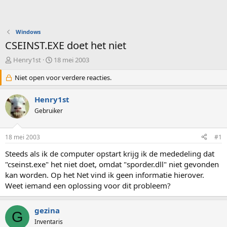
Windows
CSEINST.EXE doet het niet
O
S
Henry1st
18 mei 2003
n
t
d
Niet open voor verdere reacties.
a
e
r
r
t
Henry1st
w
d
Gebruiker
e
a
r
t
p
u
18 mei 2003
#1
s
m
t
Steeds als ik de computer opstart krijg ik de mededeling dat
a
"cseinst.exe" het niet doet, omdat "sporder.dll" niet gevonden
r
kan worden. Op het Net vind ik geen informatie hierover.
t
Weet iemand een oplossing voor dit probleem?
e
r
gezina
G
Inventaris