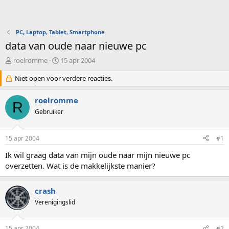
PC, Laptop, Tablet, Smartphone
data van oude naar nieuwe pc
O
S
roelromme
15 apr 2004
n
t
d
Niet open voor verdere reacties.
a
e
r
r
t
roelromme
R
w
d
Gebruiker
e
a
r
t
p
u
15 apr 2004
#1
s
m
t
Ik wil graag data van mijn oude naar mijn nieuwe pc
a
overzetten. Wat is de makkelijkste manier?
r
t
e
crash
r
Verenigingslid
15 apr 2004
#2