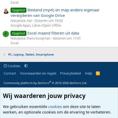
Excel
Bestand (mp4) en map andere eigenaar
Opgelost
verwijderen van Google Drive
Nieuwste: Aar
Gisteren om 19:20
Google Apps, Libre-/Open Office
Excel maand filteren uit data
Opgelost
F
Nieuwste: frans kooijman
Gisteren om 17:41
Excel
PC, Laptop, Tablet, Smartphone
Cookies
Contact
Voorwaarden en regels
Privacybeleid
Help
R
S
S
®
Community platform by XenForo
© 2010-2026 XenForo Ltd.
Wij waarderen jouw privacy
We gebruiken essentiële
cookies
om deze site te laten
werken, en optionele cookies om de ervaring te verbeteren.