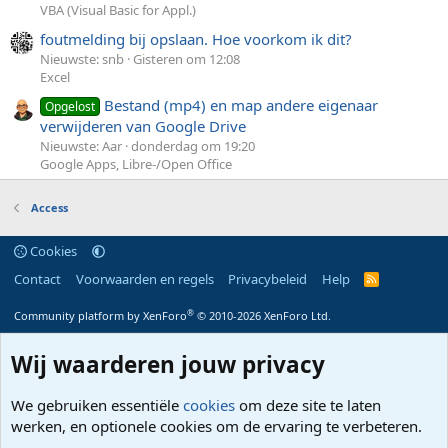
VBA (Visual Basic for Appl.)
foutmelding bij opslaan. Hoe voorkom ik dit?
Nieuwste: snb
Gisteren om 12:08
Excel
Bestand (mp4) en map andere eigenaar
Opgelost
verwijderen van Google Drive
Nieuwste: Aar
donderdag om 19:20
Google Apps, Libre-/Open Office
Access
Cookies
Contact
Voorwaarden en regels
Privacybeleid
Help
R
S
S
®
Community platform by XenForo
© 2010-2026 XenForo Ltd.
Wij waarderen jouw privacy
We gebruiken essentiële
cookies
om deze site te laten
werken, en optionele cookies om de ervaring te verbeteren.