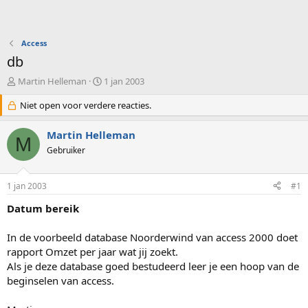
Access
db
O
S
Martin Helleman
1 jan 2003
n
t
d
Niet open voor verdere reacties.
a
e
r
r
t
Martin Helleman
M
w
d
Gebruiker
e
a
r
t
p
u
1 jan 2003
#1
s
m
t
Datum bereik
a
r
In de voorbeeld database Noorderwind van access 2000 doet
t
rapport Omzet per jaar wat jij zoekt.
e
Als je deze database goed bestudeerd leer je een hoop van de
r
beginselen van access.