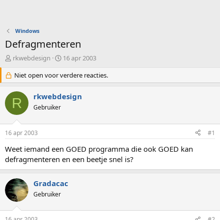
Windows
Defragmenteren
O
S
rkwebdesign
16 apr 2003
n
t
d
Niet open voor verdere reacties.
a
e
r
r
t
rkwebdesign
R
w
d
Gebruiker
e
a
r
t
p
u
16 apr 2003
#1
s
m
t
Weet iemand een GOED programma die ook GOED kan
a
defragmenteren en een beetje snel is?
r
t
e
Gradacac
r
Gebruiker
16 apr 2003
#2