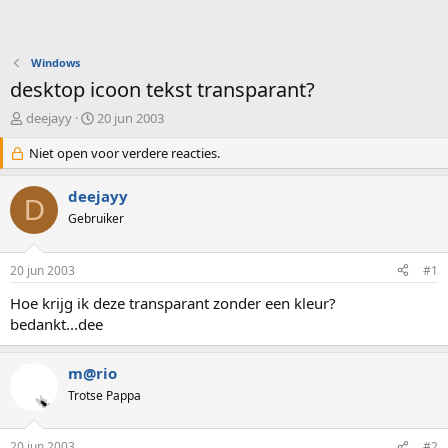
Windows
desktop icoon tekst transparant?
O
S
deejayy
20 jun 2003
n
t
d
Niet open voor verdere reacties.
a
e
r
r
t
deejayy
D
w
d
Gebruiker
e
a
r
t
p
u
20 jun 2003
#1
s
m
t
Hoe krijg ik deze transparant zonder een kleur?
a
bedankt...dee
r
t
e
m@rio
r
Trotse Pappa
20 jun 2003
#2