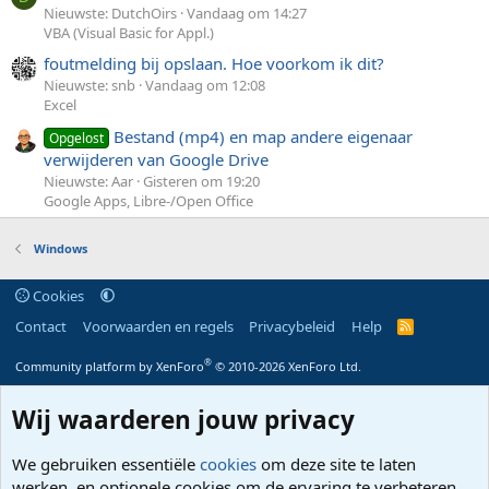
Nieuwste: DutchOirs
Vandaag om 14:27
VBA (Visual Basic for Appl.)
foutmelding bij opslaan. Hoe voorkom ik dit?
Nieuwste: snb
Vandaag om 12:08
Excel
Bestand (mp4) en map andere eigenaar
Opgelost
verwijderen van Google Drive
Nieuwste: Aar
Gisteren om 19:20
Google Apps, Libre-/Open Office
Windows
Cookies
Contact
Voorwaarden en regels
Privacybeleid
Help
R
S
S
®
Community platform by XenForo
© 2010-2026 XenForo Ltd.
Wij waarderen jouw privacy
We gebruiken essentiële
cookies
om deze site te laten
werken, en optionele cookies om de ervaring te verbeteren.