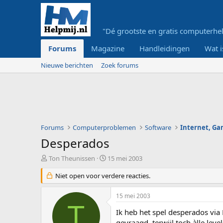
"Dé grootste en gratis computerhel
Forums
Magazine
Handleidingen
Wat i
Nieuwe berichten
Zoek forums
Forums
Computerproblemen
Software
Internet, G
Desperados
O
S
Ton Theunissen
15 mei 2003
n
t
d
Niet open voor verdere reacties.
a
e
r
r
t
15 mei 2003
w
d
T
e
a
Ik heb het spel desperados via
r
t
gevraagd, terwijl toch àlle lev