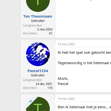
Ton Theunissen
Gebruiker
Lid geworden
3 mei 2003
Berichten
81
19 mei 2003
Ik heb het spel ook gekocht een
Tegenwoordig is het helemaal n
Pascal1234
Gebruiker
Mzzls,
Lid geworden
Pascal
24 dec 2001
Berichten
176
19 mei 2003
TS
T
Ben ik helemaal met je eens... 