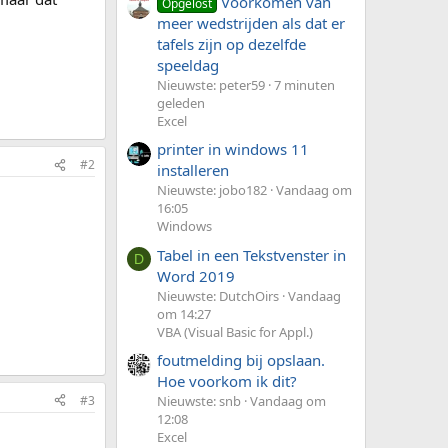
Voorkomen van
Opgelost
meer wedstrijden als dat er
tafels zijn op dezelfde
speeldag
Nieuwste: peter59
7 minuten
geleden
Excel
printer in windows 11
#2
installeren
Nieuwste: jobo182
Vandaag om
16:05
Windows
Tabel in een Tekstvenster in
D
Word 2019
Nieuwste: DutchOirs
Vandaag
om 14:27
VBA (Visual Basic for Appl.)
foutmelding bij opslaan.
Hoe voorkom ik dit?
#3
Nieuwste: snb
Vandaag om
12:08
Excel