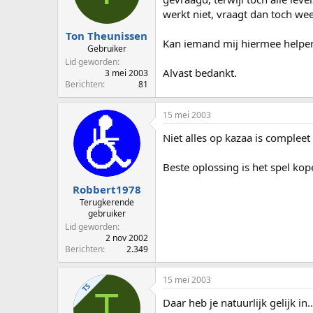
p
u
werkt niet, vraagt dan toch wee
s
m
t
Ton Theunissen
Kan iemand mij hiermee helpe
a
Gebruiker
r
Lid geworden
t
Alvast bedankt.
3 mei 2003
e
Berichten
81
r
15 mei 2003
Niet alles op kazaa is compleet
Beste oplossing is het spel kop
Robbert1978
Terugkerende
gebruiker
Lid geworden
2 nov 2002
Berichten
2.349
15 mei 2003
TS
T
Daar heb je natuurlijk gelijk i