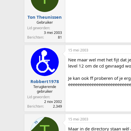
Ton Theunissen
Gebruiker
Lid geworden
3 mei 2003
Berichten
81
15 mei 2003
Nee maar wel met het fijt dat 
level 12 om de cd gevraagd wo
Je kan ook ff proberen of je er
Robbert1978
eeeeeeeeeeeeeeeeeeeeeeeeee
Terugkerende
gebruiker
Lid geworden
2 nov 2002
Berichten
2.349
15 mei 2003
TS
T
Maar in de directory staan wèl a