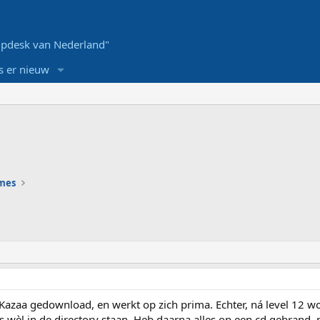
pdesk van Nederland"
s er nieuw
ames
 Kazaa gedownload, en werkt op zich prima. Echter, ná level 12 w
els wèl in de directory staan. Heb daarna alles op een cd gebrand,