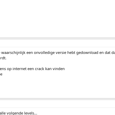
je waarschijnlijk een onvolledige versie hebt gedownload en dat d
rdt.
gens op internet een crack kan vinden
ee
lle volgende levels...