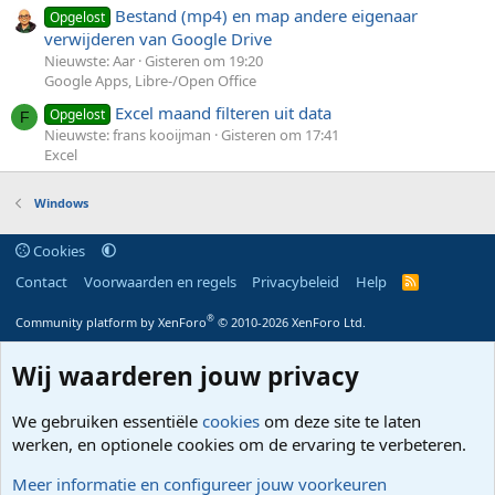
Bestand (mp4) en map andere eigenaar
Opgelost
verwijderen van Google Drive
Nieuwste: Aar
Gisteren om 19:20
Google Apps, Libre-/Open Office
Excel maand filteren uit data
Opgelost
F
Nieuwste: frans kooijman
Gisteren om 17:41
Excel
Windows
Cookies
Contact
Voorwaarden en regels
Privacybeleid
Help
R
S
S
®
Community platform by XenForo
© 2010-2026 XenForo Ltd.
Wij waarderen jouw privacy
We gebruiken essentiële
cookies
om deze site te laten
werken, en optionele cookies om de ervaring te verbeteren.
Meer informatie en configureer jouw voorkeuren