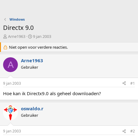
Windows
Directx 9.0
O
S
Arne1963
9 jan 2003
n
t
d
Niet open voor verdere reacties.
a
e
r
r
t
Arne1963
A
w
d
Gebruiker
e
a
r
t
p
u
9 jan 2003
#1
s
m
t
Hoe kan ik Directx9.0 als geheel downloaden?
a
r
oswaldo.r
t
e
Gebruiker
r
9 jan 2003
#2