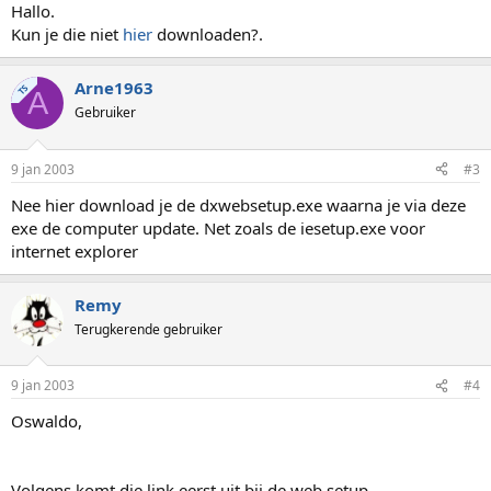
Hallo.
Kun je die niet
hier
downloaden?.
Arne1963
TS
A
Gebruiker
9 jan 2003
#3
Nee hier download je de dxwebsetup.exe waarna je via deze
exe de computer update. Net zoals de iesetup.exe voor
internet explorer
Remy
Terugkerende gebruiker
9 jan 2003
#4
Oswaldo,
Volgens komt die link eerst uit bij de web setup.