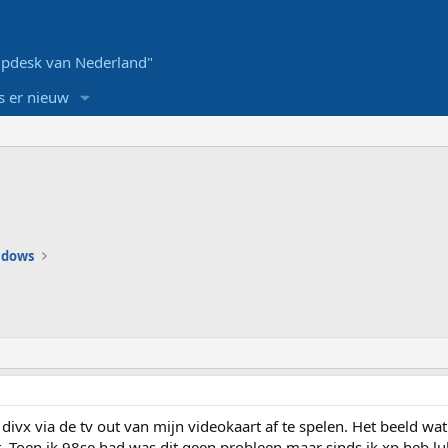
pdesk van Nederland"
s er nieuw
ndows
 divx via de tv out van mijn videokaart af te spelen. Het beeld wat i
. Toen ik 98se had was dit geen probleen maar sinds ik xp heb luk