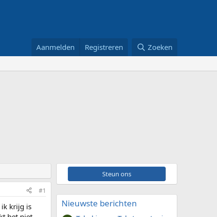
Aanmelden
Registreren
Zoeken
Steun ons
#1
Nieuwste berichten
k krijg is
t het niet