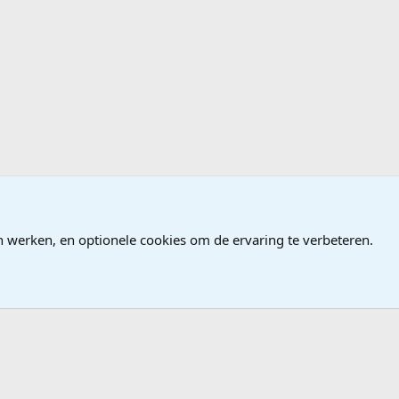
ndows
n werken, en optionele cookies om de ervaring te verbeteren.
®
Community platform by XenForo
© 2010-2026 XenForo Ltd.