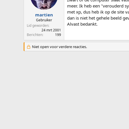
p
u
meer. Ik heb een "verouderd sy
s
m
met xp, dus heb ik op de site 
t
martien
dan is niet het gehele beeld ge
a
Gebruiker
Alvast bedankt.
r
Lid geworden
t
24 mrt 2001
e
Berichten
199
r
Niet open voor verdere reacties.