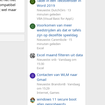
Tabel in een Tekstvenster in
D
compatibel
Word 2019
t wel maar
Nieuwste: DutchOirs
13
minuten geleden
VBA (Visual Basic for Appl.)
Voorkomen van meer
C
wedstrijden als dat er tafels
zijn op dezelfde speeldag
Nieuwste: Carembole
15
minuten geleden
Excel
Excel maand filteren uit data
Nieuwste: snb
Vandaag om
15:30
Excel
Contacten van WLM naar
B
Gmail
Nieuwste: BrandonB
Vandaag
om 15:29
Internet, Games
windows 11 secure boot
alles geprobeerd>