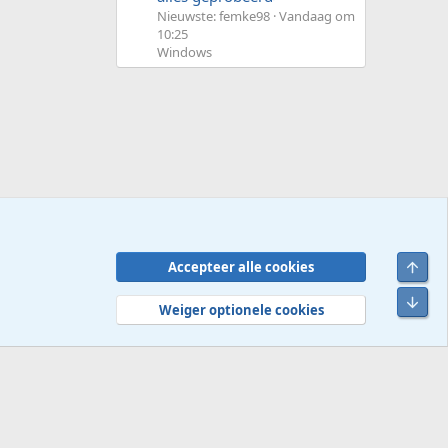
Nieuwste: femke98
Vandaag om
10:25
Windows
Bove
Accepteer alle cookies
Contact
Voorwaarden en regels
Privacybeleid
Help
R
Onde
S
Weiger optionele cookies
S