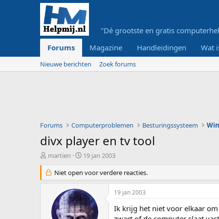
"Dé grootste en gratis computerhel
Forums
Magazine
Handleidingen
Wat i
Nieuwe berichten
Zoek forums
Forums
Computerproblemen
Besturingssysteem
Wi
divx player en tv tool
O
S
martien
19 jan 2003
n
t
d
Niet open voor verdere reacties.
a
e
r
r
t
19 jan 2003
w
d
e
a
Ik krijg het niet voor elkaar om
r
t
zwart of de computer slaat vast