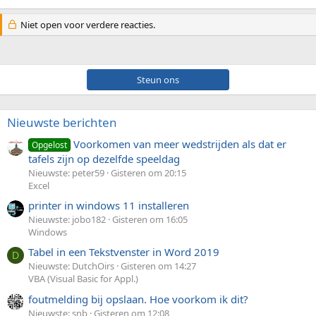
Niet open voor verdere reacties.
Steun ons
Nieuwste berichten
Voorkomen van meer wedstrijden als dat er
Opgelost
tafels zijn op dezelfde speeldag
Nieuwste: peter59
Gisteren om 20:15
Excel
printer in windows 11 installeren
Nieuwste: jobo182
Gisteren om 16:05
Windows
Tabel in een Tekstvenster in Word 2019
D
Nieuwste: DutchOirs
Gisteren om 14:27
VBA (Visual Basic for Appl.)
foutmelding bij opslaan. Hoe voorkom ik dit?
Nieuwste: snb
Gisteren om 12:08