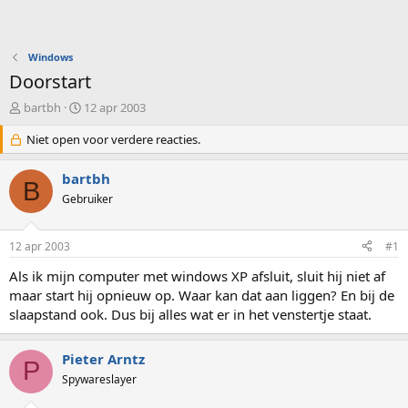
Windows
Doorstart
O
S
bartbh
12 apr 2003
n
t
d
Niet open voor verdere reacties.
a
e
r
r
t
bartbh
B
w
d
Gebruiker
e
a
r
t
p
u
12 apr 2003
#1
s
m
t
Als ik mijn computer met windows XP afsluit, sluit hij niet af
a
maar start hij opnieuw op. Waar kan dat aan liggen? En bij de
r
slaapstand ook. Dus bij alles wat er in het venstertje staat.
t
e
r
Pieter Arntz
P
Spywareslayer