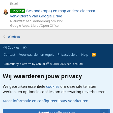
Excel
Bestand (mp4) en map andere eigenaar
Opgelost
verwijderen van Google Drive
Nieuwste: Aar
donderdag om 19:20
Google Apps, Libre-/Open Office
Windows
Cookies
Contact
Voorwaarden en regels
Privacybeleid
Help
R
S
S
®
Community platform by XenForo
© 2010-2026 XenForo Ltd.
Wij waarderen jouw privacy
We gebruiken essentiële
cookies
om deze site te laten
werken, en optionele cookies om de ervaring te verbeteren.
Meer informatie en configureer jouw voorkeuren
Bove
Accepteer alle cookies