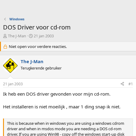
Windows
DOS Driver voor cd-rom
O
S
The J-Man
21 jan 2003
n
t
d
Niet open voor verdere reacties.
a
e
r
r
t
The J-Man
w
d
e
Terugkerende gebruiker
a
r
t
p
u
21 jan 2003
#1
s
m
t
Ik heb een DOS driver gevonden voor mijn cd-rom.
a
r
Het installeren is niet moeilijk , maar 1 ding snap ik niet.
t
e
r
This is because when in windows you are using a windows cdrom
driver and when in msdos mode you are needing a DOS cd-rom
driver. If you are using Win98 - copy off the windows start-up disk