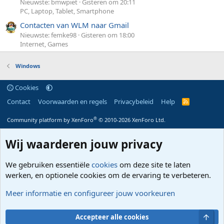
Nieuwste: bmwpiet
Gisteren om 20:11
PC, Laptop, Tablet, Smartphone
Contacten van WLM naar Gmail
Nieuwste: femke98
Gisteren om 18:00
Internet, Games
Windows
Cookies
Contact
Voorwaarden en regels
Privacybeleid
Help
R
S
S
®
Community platform by XenForo
© 2010-2026 XenForo Ltd.
Wij waarderen jouw privacy
We gebruiken essentiële
cookies
om deze site te laten
werken, en optionele cookies om de ervaring te verbeteren.
Meer informatie en configureer jouw voorkeuren
Bove
Accepteer alle cookies