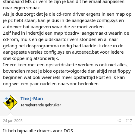
standaard MS drivers te zijn je kan dit helemaal aanpassen
naar eigen smaak.
Als je dus zorgt dat je die cd-rom driver ergens in een map op
je pc hebt staan, kan je dus in de aangepaste config.sys en
autoexec.bat aangeven waar die ze moet zoeken.
Zelf had in indertijd een map 'dosdrv' aangemaakt waarin de
cd-rom, muis en geluidskaartdrivers stonden en al naar
gelang het dosprogramma nodig had laadde ik deze in de
aangepaste versies config.sys en autoexec.bat voor iedere
snelkoppeling afzonderlijk.
Iedere keer met een opstartdiskette werken is ook niet alles,
bovendien moet je bios opstartvolgorde dan altijd met floppy
beginnen wat ook weer iets meer opstarttijd kost en ik kan
nog wel een paar nadelen daarvoor bedenken.
The J-Man
TS
Terugkerende gebruiker
24 jan 2003
#17
Ik heb bijna alle drivers voor DOS.