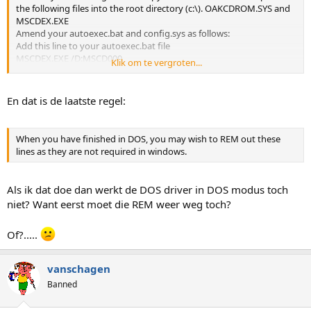
the following files into the root directory (c:\). OAKCDROM.SYS and
MSCDEX.EXE
Amend your autoexec.bat and config.sys as follows:
Add this line to your autoexec.bat file
MSCDEX.EXE /D:MSCD000
Klik om te vergroten...
Add this line to your config.sys file
device=oakcdrom.sys /D:MSCD000
This should work with most IDE CDROMS but if it does not then you
En dat is de laatste regel:
need to find the correct CDROM driver off the internet. You would
then replace the OAKCDROM.SYS with your new file which would
make the line read as follows:
When you have finished in DOS, you may wish to REM out these
device=correctdrv.sys /D:MSCD000
lines as they are not required in windows.
When you have finished in DOS, you may wish to REM out these
lines as they are not required in windows.
Als ik dat doe dan werkt de DOS driver in DOS modus toch
niet? Want eerst moet die REM weer weg toch?
Of?.....
vanschagen
Banned