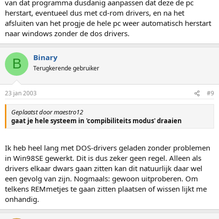
van dat programma dusdanig aanpassen dat deze de pc
herstart, eventueel dus met cd-rom drivers, en na het
afsluiten van het progje de hele pc weer automatisch herstart
naar windows zonder de dos drivers.
Binary
B
Terugkerende gebruiker
23 jan 2003
#9
Geplaatst door maestro12
gaat je hele systeem in 'compibiliteits modus' draaien
Ik heb heel lang met DOS-drivers geladen zonder problemen
in Win98SE gewerkt. Dit is dus zeker geen regel. Alleen als
drivers elkaar dwars gaan zitten kan dit natuurlijk daar wel
een gevolg van zijn. Nogmaals: gewoon uitproberen. Om
telkens REMmetjes te gaan zitten plaatsen of wissen lijkt me
onhandig.