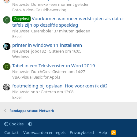
Nieuwste: Dorineke
een moment geleden
Foto- Video- Geluidbewerking
Voorkomen van meer wedstrijden als dat er
Opgelost
C
tafels zijn op dezelfde speeldag
Nieuwste: Carembole
37 minuten geleden
Excel
printer in windows 11 installeren
Nieuwste: jobo182
Gisteren om 16:05
Windows
Tabel in een Tekstvenster in Word 2019
D
Nieuwste: DutchOirs
Gisteren om 14:27
VBA (Visual Basic for Appl.)
foutmelding bij opslaan. Hoe voorkom ik dit?
Nieuwste: snb
Gisteren om 12:08
Excel
Randapparatuur, Netwerk
Cookies
Contact
Voorwaarden en regels
Privacybeleid
Help
R
S