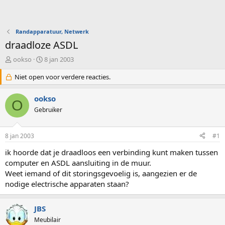
Randapparatuur, Netwerk
draadloze ASDL
O
S
ookso
8 jan 2003
n
t
d
Niet open voor verdere reacties.
a
e
r
r
t
ookso
O
w
d
Gebruiker
e
a
r
t
p
u
8 jan 2003
#1
s
m
t
ik hoorde dat je draadloos een verbinding kunt maken tussen
a
computer en ASDL aansluiting in de muur.
r
Weet iemand of dit storingsgevoelig is, aangezien er de
t
nodige electrische apparaten staan?
e
r
JBS
Meubilair