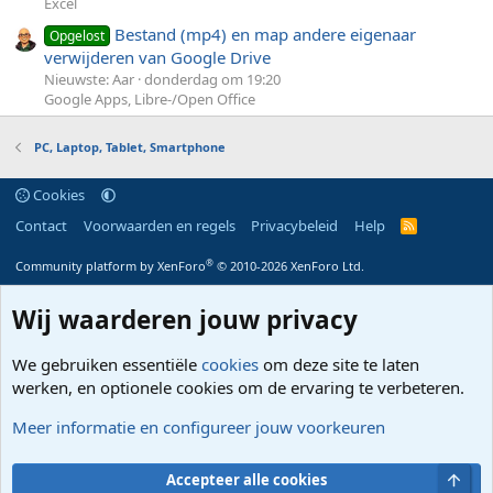
Excel
Bestand (mp4) en map andere eigenaar
Opgelost
verwijderen van Google Drive
Nieuwste: Aar
donderdag om 19:20
Google Apps, Libre-/Open Office
PC, Laptop, Tablet, Smartphone
Cookies
Contact
Voorwaarden en regels
Privacybeleid
Help
R
S
S
®
Community platform by XenForo
© 2010-2026 XenForo Ltd.
Wij waarderen jouw privacy
We gebruiken essentiële
cookies
om deze site te laten
werken, en optionele cookies om de ervaring te verbeteren.
Meer informatie en configureer jouw voorkeuren
Bove
Accepteer alle cookies