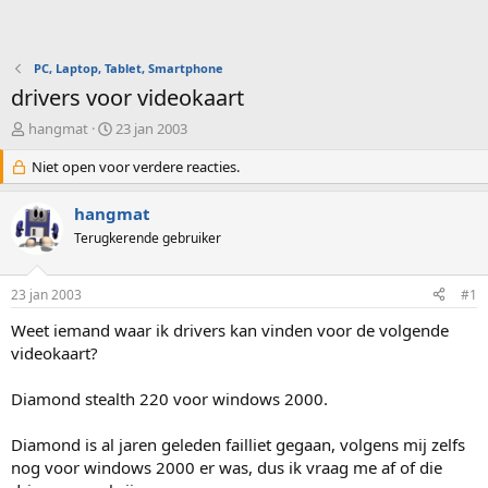
PC, Laptop, Tablet, Smartphone
drivers voor videokaart
O
S
hangmat
23 jan 2003
n
t
d
Niet open voor verdere reacties.
a
e
r
r
t
hangmat
w
d
Terugkerende gebruiker
e
a
r
t
p
u
23 jan 2003
#1
s
m
t
Weet iemand waar ik drivers kan vinden voor de volgende
a
videokaart?
r
t
Diamond stealth 220 voor windows 2000.
e
r
Diamond is al jaren geleden failliet gegaan, volgens mij zelfs
nog voor windows 2000 er was, dus ik vraag me af of die