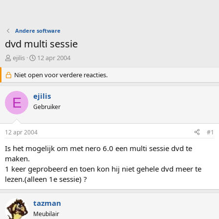
Andere software
dvd multi sessie
O
S
ejilis
12 apr 2004
n
t
d
Niet open voor verdere reacties.
a
e
r
r
t
ejilis
E
w
d
Gebruiker
e
a
r
t
p
u
12 apr 2004
#1
s
m
t
Is het mogelijk om met nero 6.0 een multi sessie dvd te
a
maken.
r
1 keer geprobeerd en toen kon hij niet gehele dvd meer te
t
lezen.(alleen 1e sessie) ?
e
r
tazman
Meubilair