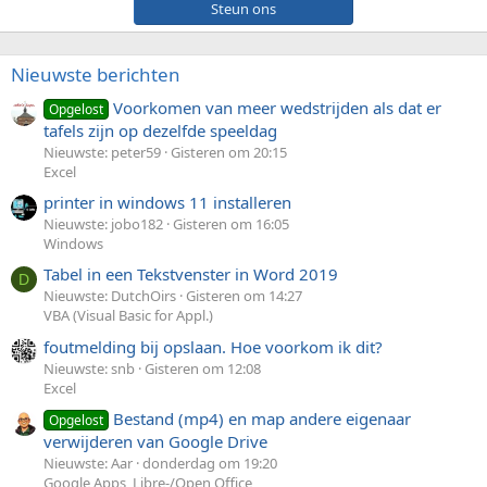
Steun ons
Nieuwste berichten
Voorkomen van meer wedstrijden als dat er
Opgelost
tafels zijn op dezelfde speeldag
Nieuwste: peter59
Gisteren om 20:15
Excel
printer in windows 11 installeren
Nieuwste: jobo182
Gisteren om 16:05
Windows
Tabel in een Tekstvenster in Word 2019
D
Nieuwste: DutchOirs
Gisteren om 14:27
VBA (Visual Basic for Appl.)
foutmelding bij opslaan. Hoe voorkom ik dit?
Nieuwste: snb
Gisteren om 12:08
Excel
Bestand (mp4) en map andere eigenaar
Opgelost
verwijderen van Google Drive
Nieuwste: Aar
donderdag om 19:20
Google Apps, Libre-/Open Office