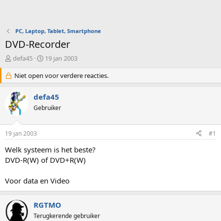
PC, Laptop, Tablet, Smartphone
DVD-Recorder
O
S
defa45
19 jan 2003
n
t
d
Niet open voor verdere reacties.
a
e
r
r
t
defa45
w
d
Gebruiker
e
a
r
t
p
u
19 jan 2003
#1
s
m
t
Welk systeem is het beste?
a
DVD-R(W) of DVD+R(W)
r
t
Voor data en Video
e
r
RGTMO
Terugkerende gebruiker