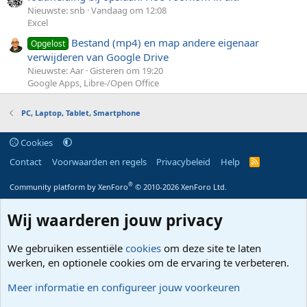
Nieuwste: snb
Vandaag om 12:08
Excel
Bestand (mp4) en map andere eigenaar
Opgelost
verwijderen van Google Drive
Nieuwste: Aar
Gisteren om 19:20
Google Apps, Libre-/Open Office
PC, Laptop, Tablet, Smartphone
Cookies
Contact
Voorwaarden en regels
Privacybeleid
Help
R
S
S
®
Community platform by XenForo
© 2010-2026 XenForo Ltd.
Wij waarderen jouw privacy
We gebruiken essentiële
cookies
om deze site te laten
werken, en optionele cookies om de ervaring te verbeteren.
Meer informatie en configureer jouw voorkeuren