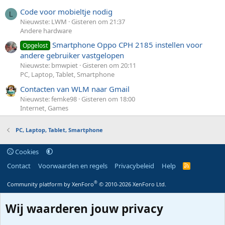
Code voor mobieltje nodig
L
Nieuwste: LWM
Gisteren om 21:37
Andere hardware
Smartphone Oppo CPH 2185 instellen voor
Opgelost
andere gebruiker vastgelopen
Nieuwste: bmwpiet
Gisteren om 20:11
PC, Laptop, Tablet, Smartphone
Contacten van WLM naar Gmail
Nieuwste: femke98
Gisteren om 18:00
Internet, Games
PC, Laptop, Tablet, Smartphone
Cookies
Contact
Voorwaarden en regels
Privacybeleid
Help
R
S
S
®
Community platform by XenForo
© 2010-2026 XenForo Ltd.
Wij waarderen jouw privacy