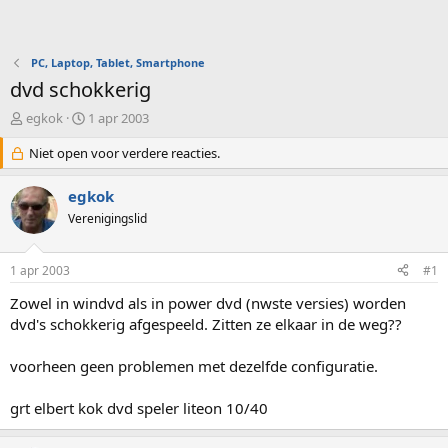
PC, Laptop, Tablet, Smartphone
dvd schokkerig
O
S
egkok
1 apr 2003
n
t
d
Niet open voor verdere reacties.
a
e
r
r
t
egkok
w
d
Verenigingslid
e
a
r
t
p
u
1 apr 2003
#1
s
m
t
Zowel in windvd als in power dvd (nwste versies) worden
a
dvd's schokkerig afgespeeld. Zitten ze elkaar in de weg??
r
t
voorheen geen problemen met dezelfde configuratie.
e
r
grt elbert kok dvd speler liteon 10/40