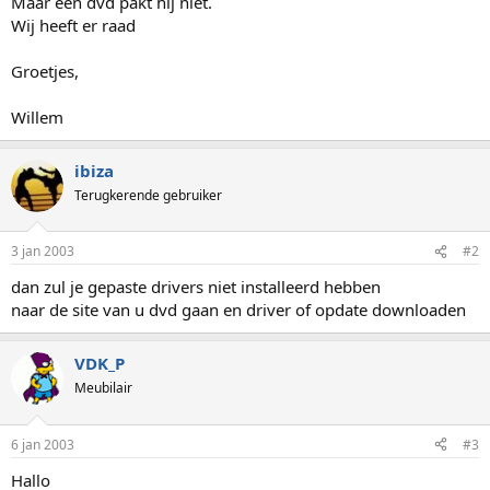
Maar een dvd pakt hij niet.
Wij heeft er raad
Groetjes,
Willem
ibiza
Terugkerende gebruiker
3 jan 2003
#2
dan zul je gepaste drivers niet installeerd hebben
naar de site van u dvd gaan en driver of opdate downloaden
VDK_P
Meubilair
6 jan 2003
#3
Hallo