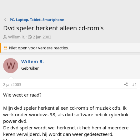
PC, Laptop, Tablet, Smartphone
Dvd speler herkent alleen cd-rom's
O
S
Willem R.
2 jan 2003
n
t
d
Niet open voor verdere reacties.
a
e
r
r
t
Willem R.
W
w
d
Gebruiker
e
a
r
t
p
u
2 jan 2003
#1
s
m
t
Wie weet er raad?
a
r
Mijn dvd speler herkent alleen cd-rom's of muziek cd's, ik
t
werk onder windows 98, als dvd software heb ik cyberlink
e
power dvd.
r
De dvd speler wordt wel herkend, ik heb hem al meerdere
keren verwijderd, hij wordt dan weer gedetecteerd.