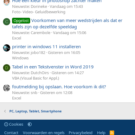
Hoe een kleur in photoshop zachter maken
Nieuwste: Dorineke
Vandaag om 15:43
Foto- Video- Geluidbewerking
Voorkomen van meer wedstrijden als dat er
Opgelost
C
tafels zijn op dezelfde speeldag
Nieuwste: Carembole
Vandaag om 15:06
Excel
printer in windows 11 installeren
Nieuwste: jobo182
Gisteren om 16:05
Windows
Tabel in een Tekstvenster in Word 2019
D
Nieuwste: DutchOirs
Gisteren om 14:27
VBA (Visual Basic for Appl.)
foutmelding bij opslaan. Hoe voorkom ik dit?
Nieuwste: snb
Gisteren om 12:08
Excel
PC, Laptop, Tablet, Smartphone
Cookies
Contact
Voorwaarden en regels
Privacybeleid
Help
R