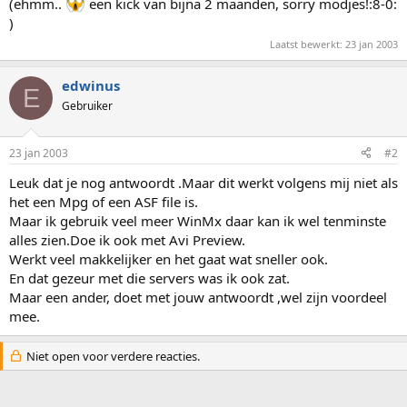
(ehmm..
een kick van bijna 2 maanden, sorry modjes!:8-0:
)
Laatst bewerkt:
23 jan 2003
edwinus
E
Gebruiker
23 jan 2003
#2
Leuk dat je nog antwoordt .Maar dit werkt volgens mij niet als
het een Mpg of een ASF file is.
Maar ik gebruik veel meer WinMx daar kan ik wel tenminste
alles zien.Doe ik ook met Avi Preview.
Werkt veel makkelijker en het gaat wat sneller ook.
En dat gezeur met die servers was ik ook zat.
Maar een ander, doet met jouw antwoordt ,wel zijn voordeel
mee.
Niet open voor verdere reacties.