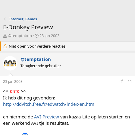
Internet, Games
E-Donkey Preview
O
S
@temptation
23 jan 2003
n
t
d
Niet open voor verdere reacties.
a
e
r
r
t
@temptation
w
d
Terugkerende gebruiker
e
a
r
t
p
u
23 jan 2003
#1
s
m
t
^^
KICK
^^
a
Ik heb dit nog gevonden:
r
http://ddvitch.free.fr/edwatch/index-en.htm
t
e
en hiermee de
AVI-Preview
van kazaa-Lite op laten starten en
r
een werkend AVI tje is resultaat.