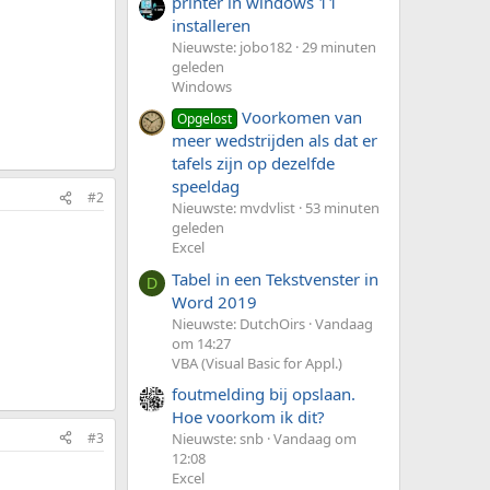
printer in windows 11
installeren
Nieuwste: jobo182
29 minuten
geleden
Windows
Voorkomen van
Opgelost
meer wedstrijden als dat er
tafels zijn op dezelfde
speeldag
#2
Nieuwste: mvdvlist
53 minuten
geleden
Excel
Tabel in een Tekstvenster in
D
Word 2019
Nieuwste: DutchOirs
Vandaag
om 14:27
VBA (Visual Basic for Appl.)
foutmelding bij opslaan.
Hoe voorkom ik dit?
#3
Nieuwste: snb
Vandaag om
12:08
Excel