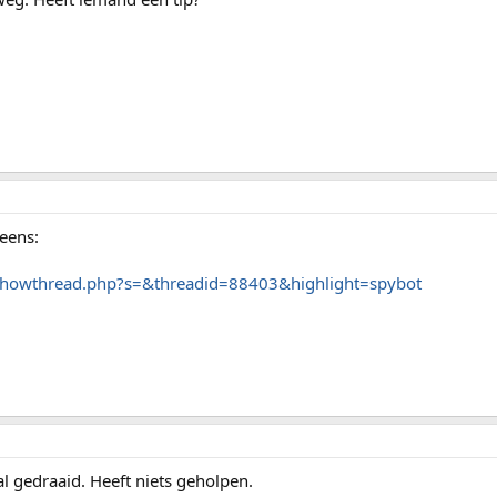
eens:
/showthread.php?s=&threadid=88403&highlight=spybot
al gedraaid. Heeft niets geholpen.