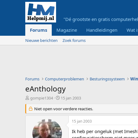
"Dé grootste en gratis computerhel
Forums
Magazine
Handleidingen
Wat i
Nieuwe berichten
Zoek forums
Forums
Computerproblemen
Besturingssysteem
Wi
eAnthology
O
S
gompie1304
15 jan 2003
n
t
d
Niet open voor verdere reacties.
a
e
r
r
t
15 jan 2003
w
d
e
a
Ik heb per ongeluk (met Imesh?
r
t
configuratiescherm niet meer 