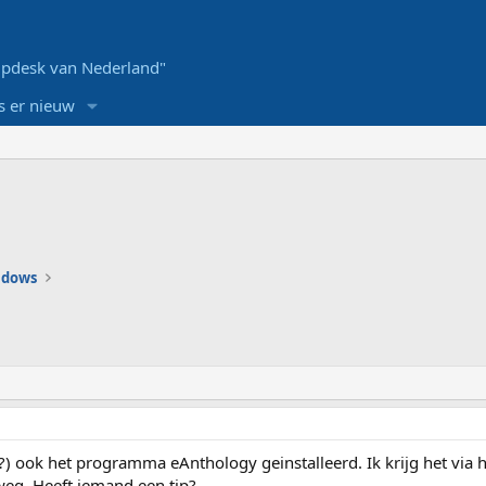
pdesk van Nederland"
s er nieuw
ndows
) ook het programma eAnthology geinstalleerd. Ik krijg het via h
weg. Heeft iemand een tip?