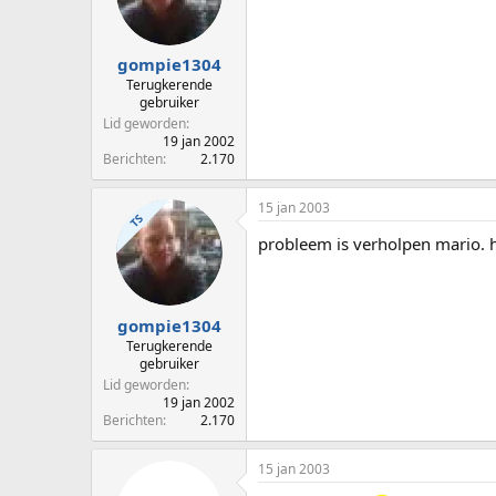
gompie1304
Terugkerende
gebruiker
Lid geworden
19 jan 2002
Berichten
2.170
15 jan 2003
TS
probleem is verholpen mario. ha
gompie1304
Terugkerende
gebruiker
Lid geworden
19 jan 2002
Berichten
2.170
15 jan 2003