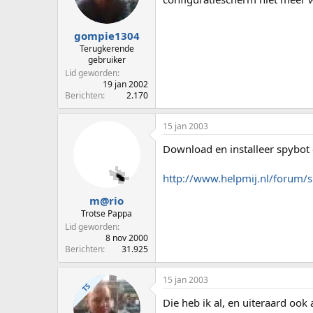
p
u
s
m
t
gompie1304
a
Terugkerende
r
gebruiker
t
Lid geworden
e
19 jan 2002
Berichten
2.170
r
15 jan 2003
Download en installeer spybot 
http://www.helpmij.nl/forum
m@rio
Trotse Pappa
Lid geworden
8 nov 2000
Berichten
31.925
15 jan 2003
TS
Die heb ik al, en uiteraard ook 