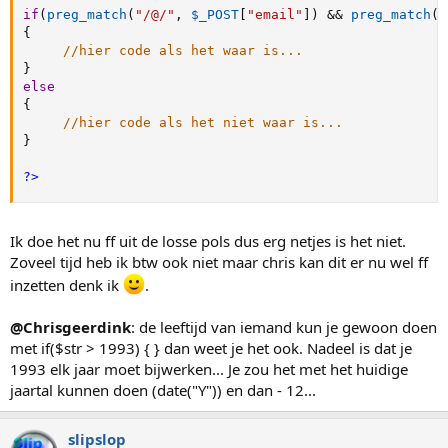
if
(
preg_match
(
"/@/"
,
$_POST
[
"email"
]
)
&&
preg_match
(
"
{
//hier code als het waar is...
}
else
{
//hier code als het niet waar is...
}
?>
Ik doe het nu ff uit de losse pols dus erg netjes is het niet.
Zoveel tijd heb ik btw ook niet maar chris kan dit er nu wel ff
inzetten denk ik
.
@Chrisgeerdink
: de leeftijd van iemand kun je gewoon doen
met if($str > 1993) { } dan weet je het ook. Nadeel is dat je
1993 elk jaar moet bijwerken... Je zou het met het huidige
jaartal kunnen doen (date("Y")) en dan - 12...
slipslop