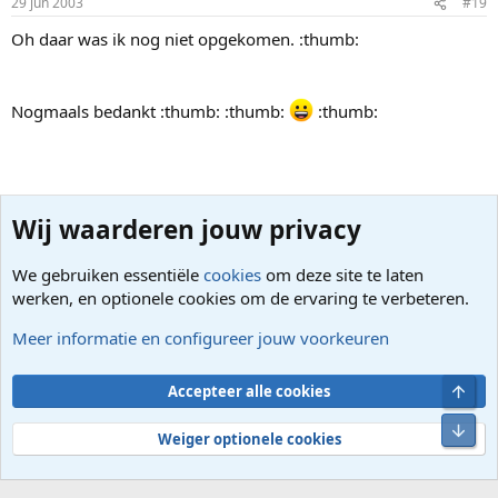
29 jun 2003
#19
Oh daar was ik nog niet opgekomen. :thumb:
Nogmaals bedankt :thumb: :thumb:
:thumb:
Greetzz York
Wij waarderen jouw privacy
York
TS
We gebruiken essentiële
cookies
om deze site te laten
Terugkerende gebruiker
werken, en optionele cookies om de ervaring te verbeteren.
Meer informatie en configureer jouw voorkeuren
29 jun 2003
#20
Nog een klein dingentje als mensen hun geslacht invullen dan
Bove
Accepteer alle cookies
krijg ik JA te zien. Dan krijg ik niet het geslacht te zien. Ik
dacht dit is niet zo erg want ik dacht ja zal wel man worden en
Onde
Weiger optionele cookies
vrouw nee maar het blijkt dat ze alle twee JA worden.
Greetzz York