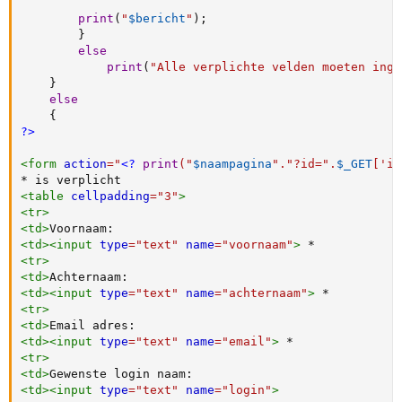
print
(
"
$bericht
"
)
;
}
else
print
(
"Alle verplichte velden moeten inge
}
else
{
?>
<
form
action
=
"
<?
print
(
"
$naampagina
"
.
"?id="
.
$_GET
[
'id
<
table
cellpadding
=
"
3
"
>
<
tr
>
<
td
>
<
td
>
<
input
type
=
"
text
"
name
=
"
voornaam
"
>
<
tr
>
<
td
>
<
td
>
<
input
type
=
"
text
"
name
=
"
achternaam
"
>
<
tr
>
<
td
>
<
td
>
<
input
type
=
"
text
"
name
=
"
email
"
>
<
tr
>
<
td
>
<
td
>
<
input
type
=
"
text
"
name
=
"
login
"
>