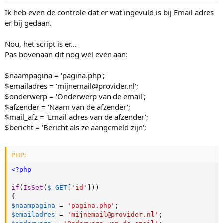
Ik heb even de controle dat er wat ingevuld is bij Email adres
er bij gedaan.
Nou, het script is er...
Pas bovenaan dit nog wel even aan:
$naampagina = 'pagina.php';
$emailadres = 'mijnemail@provider.nl';
$onderwerp = 'Onderwerp van de email';
$afzender = 'Naam van de afzender';
$mail_afz = 'Email adres van de afzender';
$bericht = 'Bericht als ze aangemeld zijn';
PHP:
<?php
if
(
IsSet
(
$_GET
[
'id'
]
)
)
{
$naampagina
=
'pagina.php'
;
$emailadres
=
'mijnemail@provider.nl'
;