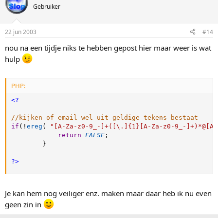
Gebruiker
22 jun 2003
#14
nou na een tijdje niks te hebben gepost hier maar weer is wat
hulp
PHP:
<?
//kijken of email wel uit geldige tekens bestaat
if
(
!
ereg
(
"[A-Za-z0-9_-]+([\.]{1}[A-Za-z0-9_-]+)*@[A-
return
FALSE
;
}
?>
Je kan hem nog veiliger enz. maken maar daar heb ik nu even
geen zin in