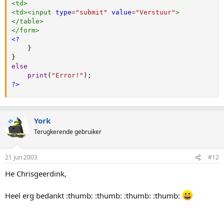
<
td
>
<
td
>
<
input
type
=
"
submit
"
value
=
"
Verstuur
"
>
</
table
>
</
form
>
<?
}
}
else
print
(
"Error!"
)
;
?>
York
TS
Terugkerende gebruiker
21 jun 2003
#12
He Chrisgeerdink,
Heel erg bedankt :thumb: :thumb: :thumb: :thumb: