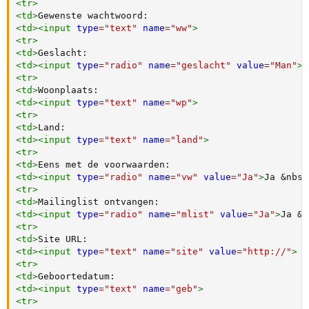
<
tr
>
<
td
>
<
td
>
<
input
type
=
"
text
"
name
=
"
ww
"
>
<
tr
>
<
td
>
<
td
>
<
input
type
=
"
radio
"
name
=
"
geslacht
"
value
=
"
Man
"
>
M
<
tr
>
<
td
>
<
td
>
<
input
type
=
"
text
"
name
=
"
wp
"
>
<
tr
>
<
td
>
<
td
>
<
input
type
=
"
text
"
name
=
"
land
"
>
<
tr
>
<
td
>
<
td
>
<
input
type
=
"
radio
"
name
=
"
vw
"
value
=
"
Ja
"
>
Ja 
&nbsp
<
tr
>
<
td
>
<
td
>
<
input
type
=
"
radio
"
name
=
"
mlist
"
value
=
"
Ja
"
>
Ja 
&n
<
tr
>
<
td
>
<
td
>
<
input
type
=
"
text
"
name
=
"
site
"
value
=
"
http://
"
>
<
tr
>
<
td
>
<
td
>
<
input
type
=
"
text
"
name
=
"
geb
"
>
<
tr
>