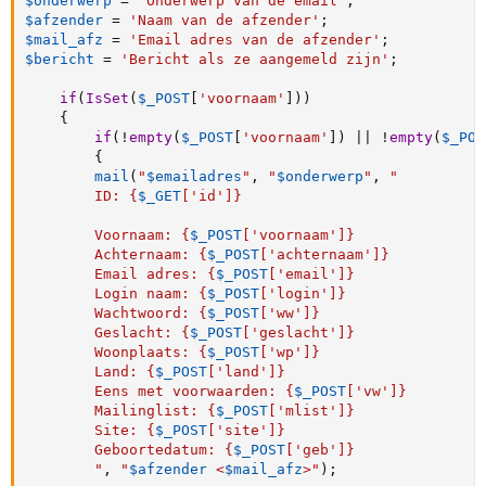
$onderwerp
=
'Onderwerp van de email'
;
$afzender
=
'Naam van de afzender'
;
$mail_afz
=
'Email adres van de afzender'
;
$bericht
=
'Bericht als ze aangemeld zijn'
;
if
(
IsSet
(
$_POST
[
'voornaam'
]
)
)
{
if
(
!
empty
(
$_POST
[
'voornaam'
]
)
||
!
empty
(
$_POS
{
mail
(
"
$emailadres
"
,
"
$onderwerp
"
,
"

		ID: 
{
$_GET
[
'id'
]
}
		Voornaam: 
{
$_POST
[
'voornaam'
]
}
		Achternaam: 
{
$_POST
[
'achternaam'
]
}
		Email adres: 
{
$_POST
[
'email'
]
}
		Login naam: 
{
$_POST
[
'login'
]
}
		Wachtwoord: 
{
$_POST
[
'ww'
]
}
		Geslacht: 
{
$_POST
[
'geslacht'
]
}
		Woonplaats: 
{
$_POST
[
'wp'
]
}
		Land: 
{
$_POST
[
'land'
]
}
		Eens met voorwaarden: 
{
$_POST
[
'vw'
]
}
		Mailinglist: 
{
$_POST
[
'mlist'
]
}
		Site: 
{
$_POST
[
'site'
]
}
		Geboortedatum: 
{
$_POST
[
'geb'
]
}
		"
,
"
$afzender
 <
$mail_afz
>"
)
;