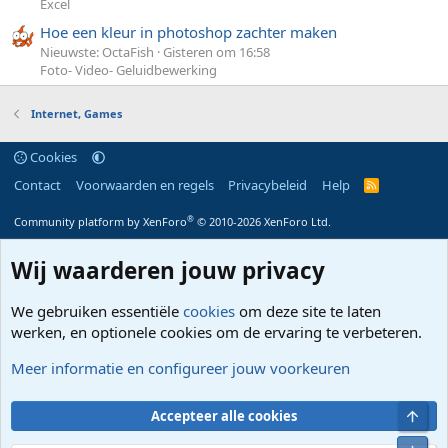
Excel
Hoe een kleur in photoshop zachter maken
Nieuwste: OctaFish
Gisteren om 16:58
Foto- Video- Geluidbewerking
Internet, Games
Cookies
Contact
Voorwaarden en regels
Privacybeleid
Help
R
S
S
®
Community platform by XenForo
© 2010-2026 XenForo Ltd.
Wij waarderen jouw privacy
We gebruiken essentiële
cookies
om deze site te laten
werken, en optionele cookies om de ervaring te verbeteren.
Meer informatie en configureer jouw voorkeuren
Bove
Accepteer alle cookies