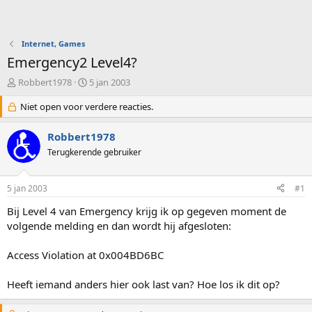
Internet, Games
Emergency2 Level4?
O
S
Robbert1978
5 jan 2003
n
t
d
Niet open voor verdere reacties.
a
e
r
r
t
Robbert1978
w
d
Terugkerende gebruiker
e
a
r
t
p
u
5 jan 2003
#1
s
m
t
Bij Level 4 van Emergency krijg ik op gegeven moment de
a
volgende melding en dan wordt hij afgesloten:
r
t
Access Violation at 0x004BD6BC
e
r
Heeft iemand anders hier ook last van? Hoe los ik dit op?