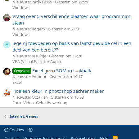
Nieuwste: jordy19855
Gisteren om 22:29
Windows
Vraag over 5 verschillende plaatsen waar programma's
staan
Nieuwste: RogerS
Gisteren om 21:01
Windows
lege rij toevoegen op basis van laatst gevulde cel in een
A
deel van een bereik??
Nieuwste: AHulpje
Gisteren om 19:26
VBA (Visual Basic for Appl.)
Excel geen SOM in taakbalk
Opgelost
Nieuwste: edmoor
Gisteren om 19:17
Excel
Hoe een kleur in photoshop zachter maken
Nieuwste: OctaFish
Gisteren om 16:58
Foto- Video- Geluidbewerking
Internet, Games
Cookies
Contact
Voorwaarden en regels
Privacybeleid
Help
R