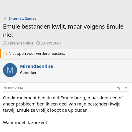
Internet, Games
Emule bestanden kwijt, maar volgens Emule
niet
O
S
Mirandaonline
28 mrt 2004
n
t
d
Niet open voor verdere reacties.
a
e
r
r
t
Mirandaonline
M
w
d
Gebruiker
e
a
r
t
p
u
28 mrt 2004
#1
s
m
t
Op dit moement ben ik met Emule bezig, maar door een of
a
ander probleem ben ik een deel van mijn bestanden kwijt
r
terwijl Emule ze vrolijk loopt de uplouden.
t
e
Waar moet ik zoeken?
r