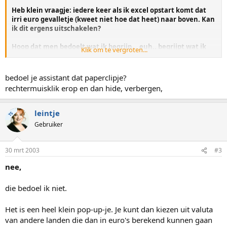
Heb klein vraagje: iedere keer als ik excel opstart komt dat
irri euro gevalletje (kweet niet hoe dat heet) naar boven. Kan
ik dit ergens uitschakelen?
Hoop dat men bedoelt wat ik begrijp... euh.. begrijpt wat ik
Klik om te vergroten...
bedoel...
Liefs,
bedoel je assistant dat paperclipje?
Lein
rechtermuisklik erop en dan hide, verbergen,
leintje
TS
Gebruiker
30 mrt 2003
#3
nee,
die bedoel ik niet.
Het is een heel klein pop-up-je. Je kunt dan kiezen uit valuta
van andere landen die dan in euro's berekend kunnen gaan