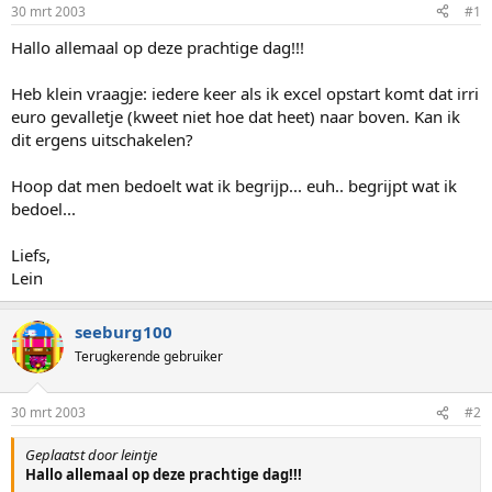
p
u
30 mrt 2003
#1
s
m
t
Hallo allemaal op deze prachtige dag!!!
a
r
Heb klein vraagje: iedere keer als ik excel opstart komt dat irri
t
euro gevalletje (kweet niet hoe dat heet) naar boven. Kan ik
e
dit ergens uitschakelen?
r
Hoop dat men bedoelt wat ik begrijp... euh.. begrijpt wat ik
bedoel...
Liefs,
Lein
seeburg100
Terugkerende gebruiker
30 mrt 2003
#2
Geplaatst door leintje
Hallo allemaal op deze prachtige dag!!!