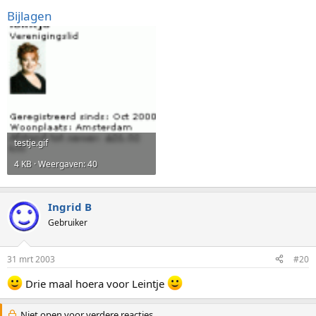
Bijlagen
testje.gif
4 KB · Weergaven: 40
Ingrid B
Gebruiker
31 mrt 2003
#20
Drie maal hoera voor Leintje
Niet open voor verdere reacties.