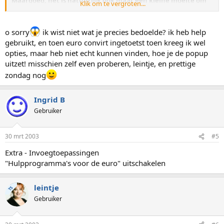
Maargoed, het is natuurlijk ook maar een kleine moeite om
Klik om te vergroten...
op het kruisje te klikken, dan istie ook wel ;-)
Lein
o sorry
ik wist niet wat je precies bedoelde? ik heb help
gebruikt, en toen euro convirt ingetoetst toen kreeg ik wel
opties, maar heb niet echt kunnen vinden, hoe je de popup
uitzet! misschien zelf even proberen, leintje, en prettige
zondag nog
Ingrid B
Gebruiker
30 mrt 2003
#5
Extra - Invoegtoepassingen
"Hulpprogramma's voor de euro" uitschakelen
leintje
TS
Gebruiker