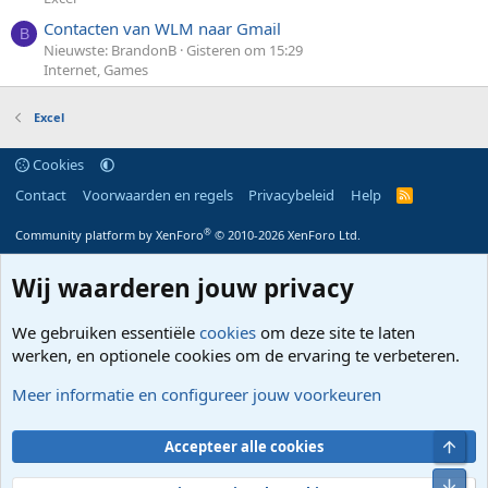
Contacten van WLM naar Gmail
B
Nieuwste: BrandonB
Gisteren om 15:29
Internet, Games
Excel
Cookies
Contact
Voorwaarden en regels
Privacybeleid
Help
R
S
S
®
Community platform by XenForo
© 2010-2026 XenForo Ltd.
Wij waarderen jouw privacy
We gebruiken essentiële
cookies
om deze site te laten
werken, en optionele cookies om de ervaring te verbeteren.
Meer informatie en configureer jouw voorkeuren
Bove
Accepteer alle cookies
Onde