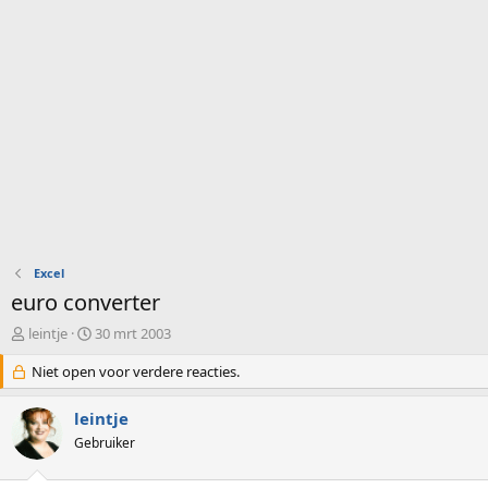
Excel
euro converter
O
S
leintje
30 mrt 2003
n
t
d
Niet open voor verdere reacties.
a
e
r
r
t
leintje
w
d
Gebruiker
e
a
r
t