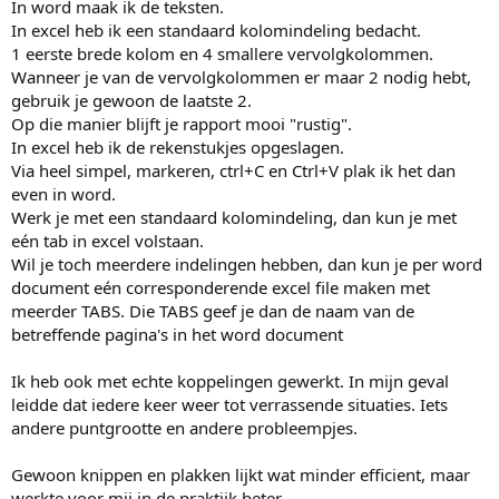
In word maak ik de teksten.
In excel heb ik een standaard kolomindeling bedacht.
1 eerste brede kolom en 4 smallere vervolgkolommen.
Wanneer je van de vervolgkolommen er maar 2 nodig hebt,
gebruik je gewoon de laatste 2.
Op die manier blijft je rapport mooi "rustig".
In excel heb ik de rekenstukjes opgeslagen.
Via heel simpel, markeren, ctrl+C en Ctrl+V plak ik het dan
even in word.
Werk je met een standaard kolomindeling, dan kun je met
eén tab in excel volstaan.
Wil je toch meerdere indelingen hebben, dan kun je per word
document eén corresponderende excel file maken met
meerder TABS. Die TABS geef je dan de naam van de
betreffende pagina's in het word document
Ik heb ook met echte koppelingen gewerkt. In mijn geval
leidde dat iedere keer weer tot verrassende situaties. Iets
andere puntgrootte en andere probleempjes.
Gewoon knippen en plakken lijkt wat minder efficient, maar
werkte voor mij in de praktijk beter