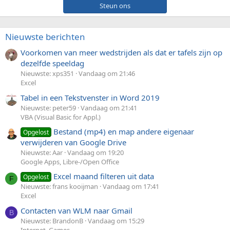
Steun ons
Nieuwste berichten
Voorkomen van meer wedstrijden als dat er tafels zijn op
dezelfde speeldag
Nieuwste: xps351
Vandaag om 21:46
Excel
Tabel in een Tekstvenster in Word 2019
Nieuwste: peter59
Vandaag om 21:41
VBA (Visual Basic for Appl.)
Bestand (mp4) en map andere eigenaar
Opgelost
verwijderen van Google Drive
Nieuwste: Aar
Vandaag om 19:20
Google Apps, Libre-/Open Office
Excel maand filteren uit data
Opgelost
F
Nieuwste: frans kooijman
Vandaag om 17:41
Excel
Contacten van WLM naar Gmail
B
Nieuwste: BrandonB
Vandaag om 15:29
Internet, Games