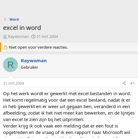
Word
excel in word
O
S
Raywoman
31 mrt 2004
n
t
d
Niet open voor verdere reacties.
a
e
r
r
t
Raywoman
R
w
d
Gebruiker
e
a
r
t
p
u
31 mrt 2004
#1
s
m
t
Op het werk wordt er gewerkt met excel bestanden in word.
a
Het komt regelmatig voor dat een excel bestand, nadat ik er
r
in heb gewerkt en er weer uit gegaan ben, veranderd in een
t
afbeelding, zodat ik het niet meer kan bewerken, en de lijntjes
e
van excel te zien zijn bij het uitprinten.
r
Verder krijg ik ook vaak een melding dat er een fout is
opgetreden en de vraag of ik een rapport naar Microsoft wil