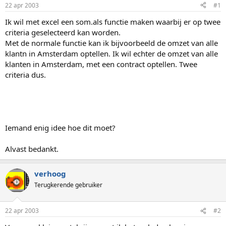
p
u
22 apr 2003
#1
s
m
t
Ik wil met excel een som.als functie maken waarbij er op twee
a
criteria geselecteerd kan worden.
r
Met de normale functie kan ik bijvoorbeeld de omzet van alle
t
klantn in Amsterdam optellen. Ik wil echter de omzet van alle
e
klanten in Amsterdam, met een contract optellen. Twee
r
criteria dus.
Iemand enig idee hoe dit moet?
Alvast bedankt.
verhoog
Terugkerende gebruiker
22 apr 2003
#2