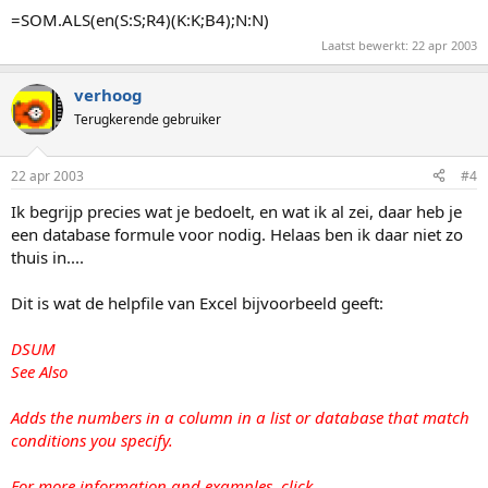
=SOM.ALS(en(S:S;R4)(K:K;B4);N:N)
Laatst bewerkt:
22 apr 2003
verhoog
Terugkerende gebruiker
22 apr 2003
#4
Ik begrijp precies wat je bedoelt, en wat ik al zei, daar heb je
een database formule voor nodig. Helaas ben ik daar niet zo
thuis in....
Dit is wat de helpfile van Excel bijvoorbeeld geeft:
DSUM
See Also
Adds the numbers in a column in a list or database that match
conditions you specify.
For more information and examples, click .