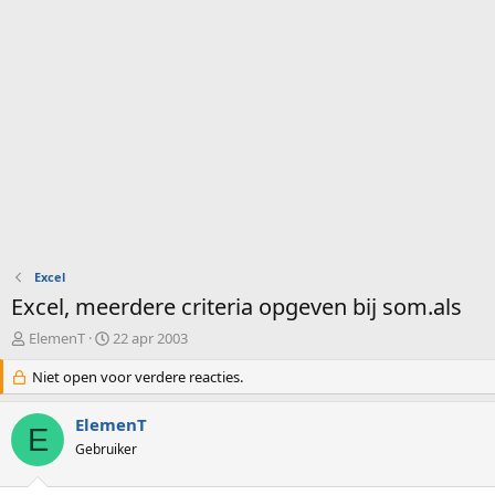
Excel
Excel, meerdere criteria opgeven bij som.als
O
S
ElemenT
22 apr 2003
n
t
d
Niet open voor verdere reacties.
a
e
r
r
t
ElemenT
E
w
d
Gebruiker
e
a
r
t