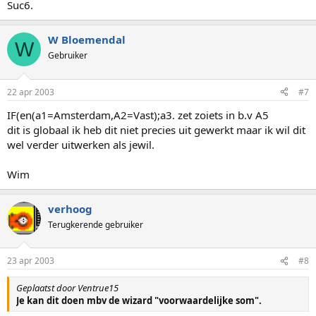
Suc6.
W Bloemendal
W
Gebruiker
22 apr 2003
#7
IF(en(a1=Amsterdam,A2=Vast);a3. zet zoiets in b.v A5
dit is globaal ik heb dit niet precies uit gewerkt maar ik wil dit
wel verder uitwerken als jewil.
Wim
verhoog
Terugkerende gebruiker
23 apr 2003
#8
Geplaatst door Ventrue15
Je kan dit doen mbv de wizard "voorwaardelijke som".