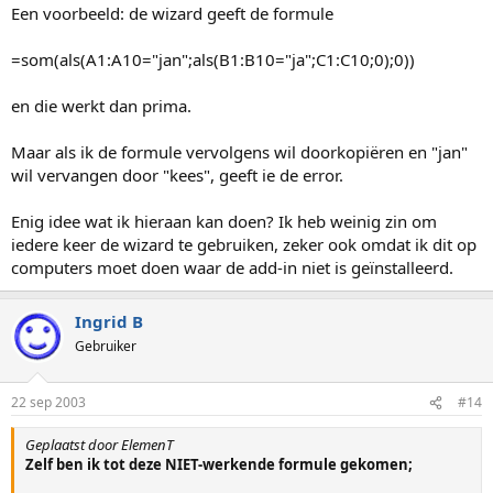
Een voorbeeld: de wizard geeft de formule
=som(als(A1:A10="jan";als(B1:B10="ja";C1:C10;0);0))
en die werkt dan prima.
Maar als ik de formule vervolgens wil doorkopiëren en "jan"
wil vervangen door "kees", geeft ie de error.
Enig idee wat ik hieraan kan doen? Ik heb weinig zin om
iedere keer de wizard te gebruiken, zeker ook omdat ik dit op
computers moet doen waar de add-in niet is geïnstalleerd.
Ingrid B
Gebruiker
22 sep 2003
#14
Geplaatst door ElemenT
Zelf ben ik tot deze NIET-werkende formule gekomen;