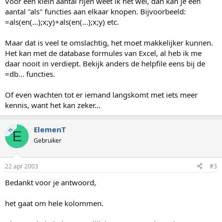
Voor een klein aantal rijen weet ik het wel, dan kan je een
aantal "als" functies aan elkaar knopen. Bijvoorbeeld:
=als(en(...);x;y)+als(en(...);x;y) etc.
Maar dat is veel te omslachtig, het moet makkelijker kunnen.
Het kan met de database formules van Excel, al heb ik me
daar nooit in verdiept. Bekijk anders de helpfile eens bij de
=db... functies.
Of even wachten tot er iemand langskomt met iets meer
kennis, want het kan zeker...
ElemenT
TS
E
Gebruiker
22 apr 2003
#3
Bedankt voor je antwoord,
het gaat om hele kolommen.