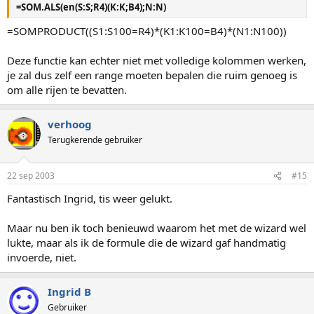
=SOM.ALS(en(S:S;R4)(K:K;B4);N:N)
=SOMPRODUCT((S1:S100=R4)*(K1:K100=B4)*(N1:N100))
Deze functie kan echter niet met volledige kolommen werken,
je zal dus zelf een range moeten bepalen die ruim genoeg is
om alle rijen te bevatten.
verhoog
Terugkerende gebruiker
22 sep 2003
#15
Fantastisch Ingrid, tis weer gelukt.
Maar nu ben ik toch benieuwd waarom het met de wizard wel
lukte, maar als ik de formule die de wizard gaf handmatig
invoerde, niet.
Ingrid B
Gebruiker