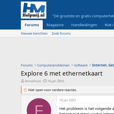
"Dé grootste en gratis computerhel
Forums
Magazine
Handleidingen
Wat i
Nieuwe berichten
Zoek forums
Forums
Computerproblemen
Software
Internet, G
Explore 6 met ethernetkaart
O
S
fervanhuis
18 jan 2003
n
t
d
Niet open voor verdere reacties.
a
e
r
r
t
18 jan 2003
w
d
F
e
a
Het probleem is het volgende a
r
t
het net niet meer vinden inlog