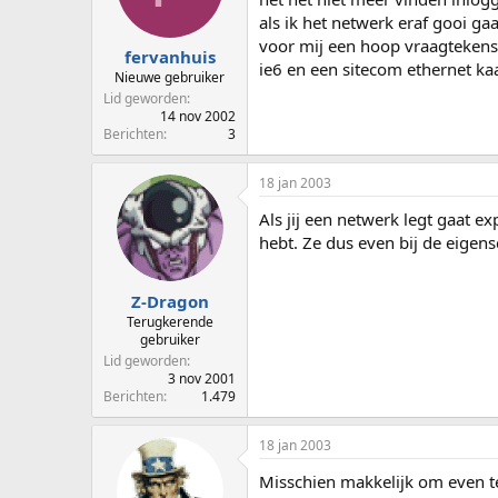
p
u
als ik het netwerk eraf gooi g
s
m
voor mij een hoop vraagtekens 
t
fervanhuis
ie6 en een sitecom ethernet kaa
a
Nieuwe gebruiker
r
Lid geworden
t
14 nov 2002
e
Berichten
3
r
18 jan 2003
Als jij een netwerk legt gaat ex
hebt. Ze dus even bij de eigen
Z-Dragon
Terugkerende
gebruiker
Lid geworden
3 nov 2001
Berichten
1.479
18 jan 2003
Misschien makkelijk om even te 