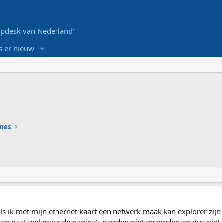
pdesk van Nederland"
s er nieuw
ames
ls ik met mijn ethernet kaart een netwerk maak kan explorer zijn
gen gaat wel maar de pagina's worden niet gevonden en dus niet