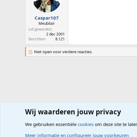
Caspar107
Meubilair
Lid geworden
2 dec 2001
Berichten
8.121
Niet open voor verdere reacties.
Wij waarderen jouw privacy
Forums
Computerproblemen
Software
Internet, G
We gebruiken essentiële
cookies
om deze site te late
Cookies
Meer informatie en configureer jouw voorkeuren