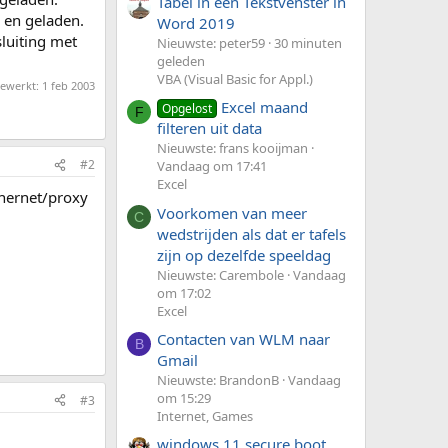
Tabel in een Tekstvenster in
 en geladen.
Word 2019
luiting met
Nieuwste: peter59
30 minuten
geleden
VBA (Visual Basic for Appl.)
bewerkt:
1 feb 2003
Excel maand
Opgelost
F
filteren uit data
Nieuwste: frans kooijman
#2
Vandaag om 17:41
Excel
ethernet/proxy
Voorkomen van meer
C
wedstrijden als dat er tafels
zijn op dezelfde speeldag
Nieuwste: Carembole
Vandaag
om 17:02
Excel
Contacten van WLM naar
B
Gmail
Nieuwste: BrandonB
Vandaag
om 15:29
#3
Internet, Games
windows 11 secure boot