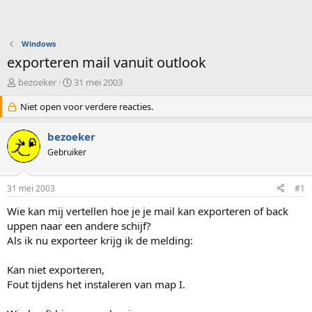
Windows
exporteren mail vanuit outlook
O
S
bezoeker
31 mei 2003
n
t
d
Niet open voor verdere reacties.
a
e
r
r
t
bezoeker
w
d
Gebruiker
e
a
r
t
p
u
31 mei 2003
#1
s
m
t
Wie kan mij vertellen hoe je je mail kan exporteren of back
a
uppen naar een andere schijf?
r
Als ik nu exporteer krijg ik de melding:
t
e
Kan niet exporteren,
r
Fout tijdens het instaleren van map I.