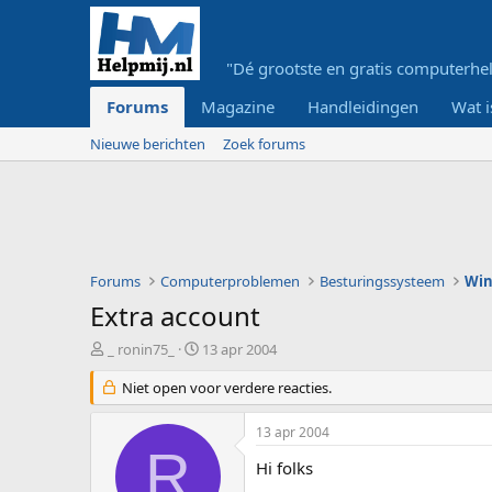
"Dé grootste en gratis computerhel
Forums
Magazine
Handleidingen
Wat i
Nieuwe berichten
Zoek forums
Forums
Computerproblemen
Besturingssysteem
Wi
Extra account
O
S
_ ronin75_
13 apr 2004
n
t
d
Niet open voor verdere reacties.
a
e
r
r
t
13 apr 2004
w
d
R
e
a
Hi folks
r
t