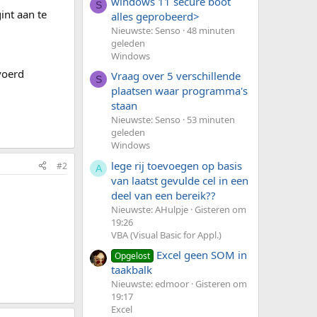
windows 11 secure boot
S
int aan te
alles geprobeerd>
Nieuwste: Senso
48 minuten
geleden
Windows
voerd
Vraag over 5 verschillende
S
plaatsen waar programma's
staan
Nieuwste: Senso
53 minuten
geleden
Windows
lege rij toevoegen op basis
#2
A
van laatst gevulde cel in een
deel van een bereik??
Nieuwste: AHulpje
Gisteren om
19:26
VBA (Visual Basic for Appl.)
Excel geen SOM in
Opgelost
taakbalk
Nieuwste: edmoor
Gisteren om
19:17
Excel