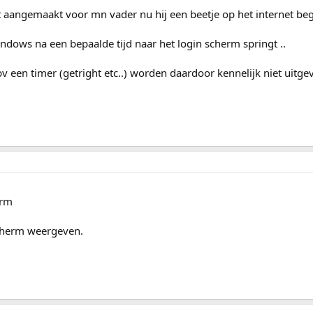
t aangemaakt voor mn vader nu hij een beetje op het internet beg
indows na een bepaalde tijd naar het login scherm springt ..
v een timer (getright etc..) worden daardoor kennelijk niet uitge
erm
cherm weergeven.