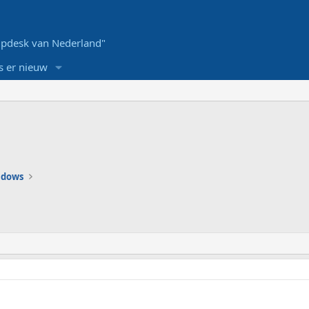
pdesk van Nederland"
s er nieuw
ndows