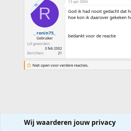
13 apr 2004
TS
R
God ik had nooit gedacht dat he
hoe kon ik daarover gekeken he
_ ronin75_
bedankt voor de reactie
Gebruiker
Lid geworden
3 feb 2002
Berichten
21
Niet open voor verdere reacties.
Wij waarderen jouw privacy
Forums
Computerproblemen
Besturingssysteem
Wi