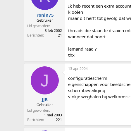
p
u
Ik heb recent een extra accoun
s
m
klooien
t
_ ronin75_
maar dit herft tot gevolg dat w
a
Gebruiker
r
Lid geworden
t
threads die staan te draaien mb
3 feb 2002
e
Berichten
21
wanneer dat hoort ...
r
iemand raad ?
thx
13 apr 2004
J
configuratiescherm
eigenschappen voor beeldsch
schermbeveiliging
vinkje weghalen bij welkomss
JJB
Gebruiker
Lid geworden
1 mei 2003
Berichten
221