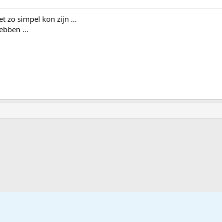
t zo simpel kon zijn ...
bben ...
ndows