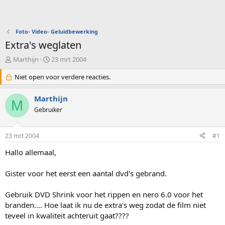
Foto- Video- Geluidbewerking
Extra's weglaten
O
S
Marthijn
23 mrt 2004
n
t
d
Niet open voor verdere reacties.
a
e
r
r
t
Marthijn
M
w
d
Gebruiker
e
a
r
t
p
u
23 mrt 2004
#1
s
m
t
Hallo allemaal,
a
r
Gister voor het eerst een aantal dvd's gebrand.
t
e
Gebruik DVD Shrink voor het rippen en nero 6.0 voor het
r
branden.... Hoe laat ik nu de extra's weg zodat de film niet
teveel in kwaliteit achteruit gaat????