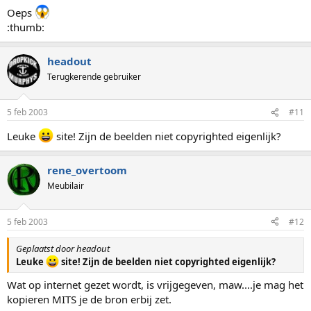
Oeps
:thumb:
headout
Terugkerende gebruiker
5 feb 2003
#11
Leuke
site! Zijn de beelden niet copyrighted eigenlijk?
rene_overtoom
Meubilair
5 feb 2003
#12
Geplaatst door headout
Leuke
site! Zijn de beelden niet copyrighted eigenlijk?
Wat op internet gezet wordt, is vrijgegeven, maw....je mag het
kopieren MITS je de bron erbij zet.