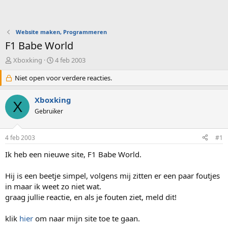
Website maken, Programmeren
F1 Babe World
O
S
Xboxking
4 feb 2003
n
t
d
Niet open voor verdere reacties.
a
e
r
r
t
Xboxking
X
w
d
Gebruiker
e
a
r
t
p
u
4 feb 2003
#1
s
m
t
Ik heb een nieuwe site, F1 Babe World.
a
r
Hij is een beetje simpel, volgens mij zitten er een paar foutjes
t
in maar ik weet zo niet wat.
e
graag jullie reactie, en als je fouten ziet, meld dit!
r
klik
hier
om naar mijn site toe te gaan.