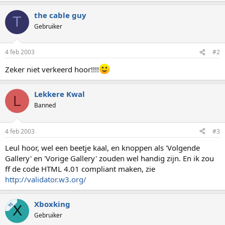
the cable guy
T
Gebruiker
4 feb 2003
#2
Zeker niet verkeerd hoor!!!!
Lekkere Kwal
L
Banned
4 feb 2003
#3
Leul hoor, wel een beetje kaal, en knoppen als 'Volgende
Gallery' en 'Vorige Gallery' zouden wel handig zijn. En ik zou
ff de code HTML 4.01 compliant maken, zie
http://validator.w3.org/
Xboxking
TS
X
Gebruiker