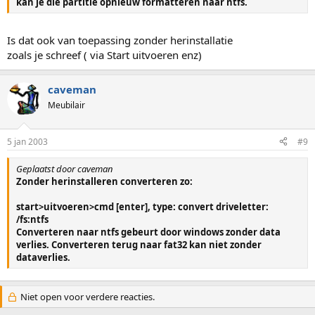
kan je die partitie opnieuw formatteren naar ntfs.
Is dat ook van toepassing zonder herinstallatie
zoals je schreef ( via Start uitvoeren enz)
caveman
Meubilair
5 jan 2003
#9
Geplaatst door caveman
Zonder herinstalleren converteren zo:
start>uitvoeren>cmd [enter], type: convert driveletter:
/fs:ntfs
Converteren naar ntfs gebeurt door windows zonder data
verlies. Converteren terug naar fat32 kan niet zonder
dataverlies.
Niet open voor verdere reacties.