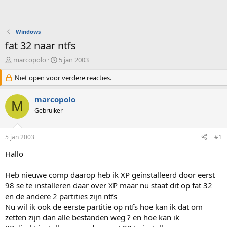
Windows
fat 32 naar ntfs
O
S
marcopolo
5 jan 2003
n
t
d
Niet open voor verdere reacties.
a
e
r
r
t
marcopolo
M
w
d
Gebruiker
e
a
r
t
p
u
5 jan 2003
#1
s
m
t
Hallo
a
r
Heb nieuwe comp daarop heb ik XP geinstalleerd door eerst
t
98 se te installeren daar over XP maar nu staat dit op fat 32
e
en de andere 2 partities zijn ntfs
r
Nu wil ik ook de eerste partitie op ntfs hoe kan ik dat om
zetten zijn dan alle bestanden weg ? en hoe kan ik