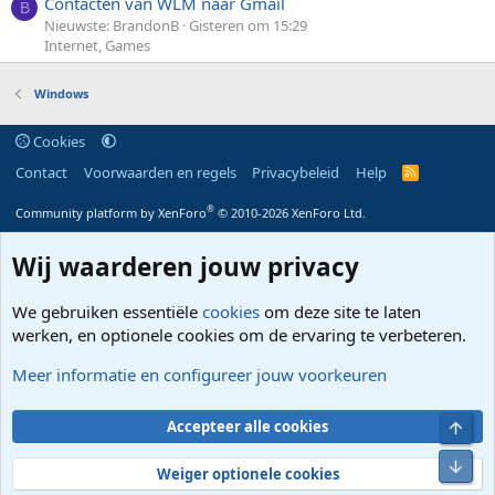
Contacten van WLM naar Gmail
B
Nieuwste: BrandonB
Gisteren om 15:29
Internet, Games
Windows
Cookies
Contact
Voorwaarden en regels
Privacybeleid
Help
R
S
S
®
Community platform by XenForo
© 2010-2026 XenForo Ltd.
Wij waarderen jouw privacy
We gebruiken essentiële
cookies
om deze site te laten
werken, en optionele cookies om de ervaring te verbeteren.
Meer informatie en configureer jouw voorkeuren
Bove
Accepteer alle cookies
Onde
Weiger optionele cookies