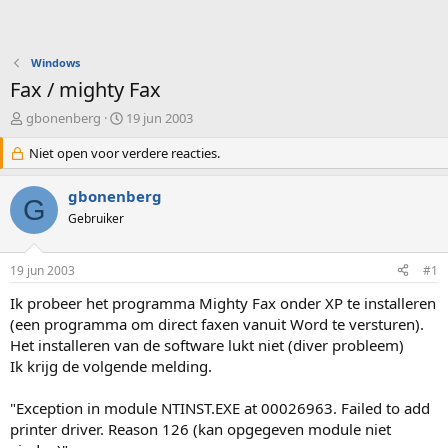
Windows
Fax / mighty Fax
O
S
gbonenberg
19 jun 2003
n
t
d
Niet open voor verdere reacties.
a
e
r
r
t
gbonenberg
G
w
d
Gebruiker
e
a
r
t
p
u
19 jun 2003
#1
s
m
t
Ik probeer het programma Mighty Fax onder XP te installeren
a
(een programma om direct faxen vanuit Word te versturen).
r
Het installeren van de software lukt niet (diver probleem)
t
Ik krijg de volgende melding.
e
r
"Exception in module NTINST.EXE at 00026963. Failed to add
printer driver. Reason 126 (kan opgegeven module niet