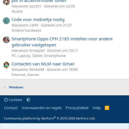
pdf in accesformulier tonen
Nieuwste: xps351
Gisteren om 22:05
Access
Code voor mobieltje nodig
L
Nieuwste: LWM
Gisteren om 21:37
Andere hardware
Smartphone Oppo CPH 2185 instellen voor andere
gebruiker vastgelopen
Nieuwste: bmwpiet
Gisteren om 20:11
PC, Laptop, Tablet, Smartphone
Contacten van WLM naar Gmail
Nieuwste: femke98
Gisteren om 18:00
Internet, Games
Windows
Cookies
Contact
Voorwaarden en regels
Privacybeleid
Help
R
S
S
®
Community platform by XenForo
© 2010-2026 XenForo Ltd.