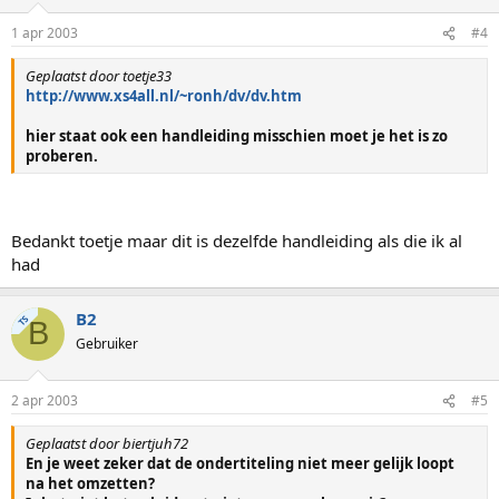
1 apr 2003
#4
Geplaatst door toetje33
http://www.xs4all.nl/~ronh/dv/dv.htm
hier staat ook een handleiding misschien moet je het is zo
proberen.
Bedankt toetje maar dit is dezelfde handleiding als die ik al
had
B2
TS
B
Gebruiker
2 apr 2003
#5
Geplaatst door biertjuh72
En je weet zeker dat de ondertiteling niet meer gelijk loopt
na het omzetten?