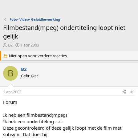
Foto- Video- Geluidbewerking
Filmbestand(mpeg) ondertiteling loopt niet
gelijk
O
S
B2
1 apr 2003
n
t
d
Niet open voor verdere reacties.
a
e
r
r
t
B2
B
w
d
Gebruiker
e
a
r
t
p
u
1 apr 2003
#1
s
m
t
Forum
a
r
Ik heb een filmbestand(mpeg)
t
Ik heb een ondertiteling .srt
e
Deze gecontroleerd of deze gelijk loopt met de film met
r
subsync. Dat doet hij.