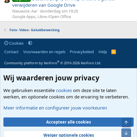
verwijderen van Google Drive
Nieuwste: Aar
donderdag om 19:20
Google Apps, Libre-/Open Office
Foto- Video- Geluidbewerking
Cookies
Contact
Voorwaarden en regels
Privacybeleid
Help
R
S
S
®
Community platform by XenForo
© 2010-2026 XenForo Ltd.
Wij waarderen jouw privacy
We gebruiken essentiële
cookies
om deze site te laten
werken, en optionele cookies om de ervaring te verbeteren.
Meer informatie en configureer jouw voorkeuren
Bove
Accepteer alle cookies
Onde
Weiger optionele cookies