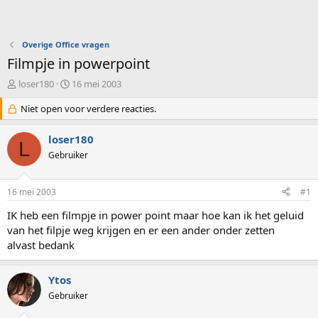
Overige Office vragen
Filmpje in powerpoint
O
S
loser180
16 mei 2003
n
t
d
Niet open voor verdere reacties.
a
e
r
r
t
loser180
L
w
d
Gebruiker
e
a
r
t
p
u
16 mei 2003
#1
s
m
t
IK heb een filmpje in power point maar hoe kan ik het geluid
a
van het filpje weg krijgen en er een ander onder zetten
r
alvast bedank
t
e
r
Ytos
Gebruiker