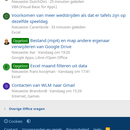
Nieuwste: DutchOirs
25 minuten geleden
VBA (Visual Basic for Appl.)
Voorkomen van meer wedstrijden als dat er tafels zijn op
C
dezelfde speeldag
Nieuwste: Carembole
33 minuten geleden
Excel
Bestand (mp4) en map andere eigenaar
Opgelost
verwijderen van Google Drive
Nieuwste: Aar
Vandaag om 19:20
Google Apps, Libre-/Open Office
Excel maand filteren uit data
Opgelost
F
Nieuwste: frans kooijman
Vandaag om 17:41
Excel
Contacten van WLM naar Gmail
B
Nieuwste: BrandonB
Vandaag om 15:29
Internet, Games
Overige Office vragen
Cookies
Contact
Voorwaarden en regels
Privacybeleid
Help
R