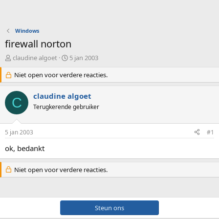
Windows
firewall norton
O
S
claudine algoet
5 jan 2003
n
t
d
Niet open voor verdere reacties.
a
e
r
r
t
claudine algoet
C
w
d
Terugkerende gebruiker
e
a
r
t
p
u
5 jan 2003
#1
s
m
t
ok, bedankt
a
r
Niet open voor verdere reacties.
t
e
r
Steun ons