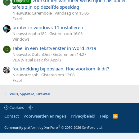
Voorkomen van meer wedstrijden als dat er
Opgelost
C
tafels zijn op dezelfde speeldag
Nieuwste: Carembole
Vandaag om 15:06
Excel
printer in windows 11 installeren
Nieuwste: jobo182
Gisteren om 16:05
Windows
Tabel in een Tekstvenster in Word 2019
D
Nieuwste: DutchOirs
Gisteren om 14:27
VBA (Visual Basic for Appl.)
foutmelding bij opslaan. Hoe voorkom ik dit?
Nieuwste: snb
Gisteren om 12:08
Excel
Virus, Spyware, Firewall
Cookies
Contact
Voorwaarden en regels
Privacybeleid
Help
R
S
S
®
Community platform by XenForo
© 2010-2026 XenForo Ltd.