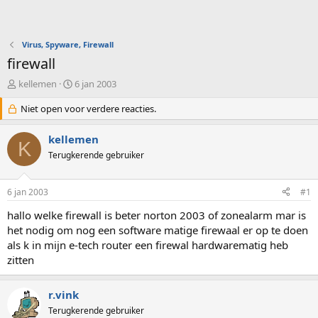
Virus, Spyware, Firewall
firewall
O
S
kellemen
6 jan 2003
n
t
d
Niet open voor verdere reacties.
a
e
r
r
t
kellemen
K
w
d
Terugkerende gebruiker
e
a
r
t
p
u
6 jan 2003
#1
s
m
t
hallo welke firewall is beter norton 2003 of zonealarm mar is
a
het nodig om nog een software matige firewaal er op te doen
r
als k in mijn e-tech router een firewal hardwarematig heb
t
zitten
e
r
r.vink
Terugkerende gebruiker