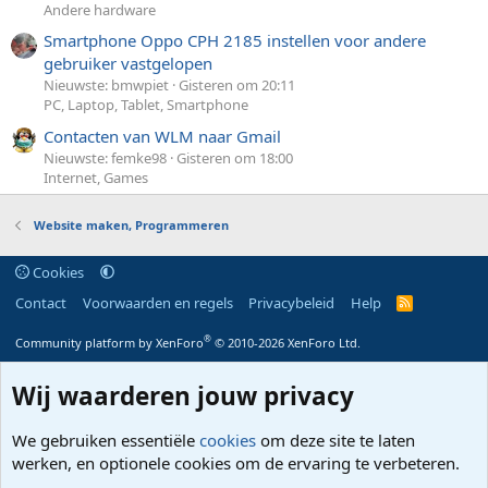
Andere hardware
Smartphone Oppo CPH 2185 instellen voor andere
gebruiker vastgelopen
Nieuwste: bmwpiet
Gisteren om 20:11
PC, Laptop, Tablet, Smartphone
Contacten van WLM naar Gmail
Nieuwste: femke98
Gisteren om 18:00
Internet, Games
Website maken, Programmeren
Cookies
Contact
Voorwaarden en regels
Privacybeleid
Help
R
S
S
®
Community platform by XenForo
© 2010-2026 XenForo Ltd.
Wij waarderen jouw privacy
We gebruiken essentiële
cookies
om deze site te laten
werken, en optionele cookies om de ervaring te verbeteren.