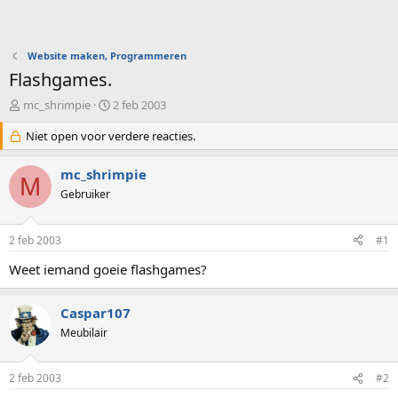
Website maken, Programmeren
Flashgames.
O
S
mc_shrimpie
2 feb 2003
n
t
d
Niet open voor verdere reacties.
a
e
r
r
t
mc_shrimpie
M
w
d
Gebruiker
e
a
r
t
p
u
2 feb 2003
#1
s
m
t
Weet iemand goeie flashgames?
a
r
Caspar107
t
e
Meubilair
r
2 feb 2003
#2