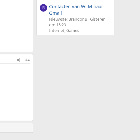
Contacten van WLM naar
B
Gmail
Nieuwste: BrandonB
Gisteren
om 15:29
Internet, Games
#4