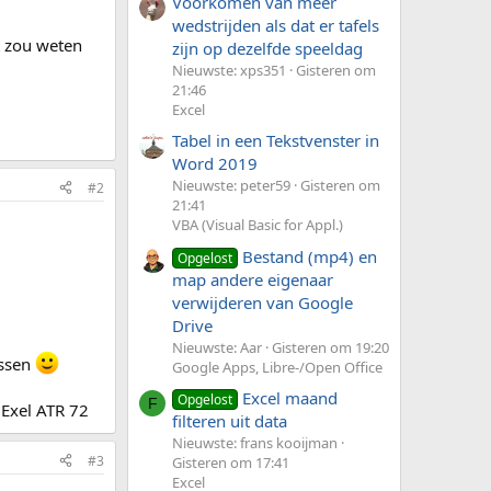
Voorkomen van meer
wedstrijden als dat er tafels
et zou weten
zijn op dezelfde speeldag
Nieuwste: xps351
Gisteren om
21:46
Excel
Tabel in een Tekstvenster in
Word 2019
Nieuwste: peter59
Gisteren om
#2
21:41
VBA (Visual Basic for Appl.)
Bestand (mp4) en
Opgelost
map andere eigenaar
verwijderen van Google
Drive
Nieuwste: Aar
Gisteren om 19:20
ussen
Google Apps, Libre-/Open Office
Excel maand
Opgelost
F
Exel ATR 72
filteren uit data
Nieuwste: frans kooijman
#3
Gisteren om 17:41
Excel