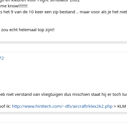
me know!!!!!!!!
is het 9 van de 10 keer een zip bestand .. maar voor als je het ni
 zou echt helemaal top zijn!!
72
heb niet verstand van vliegtuigen dus mischien staat hij er toch t
of ik:
http://www.hinttech.com/~dfs/aircraft/klex2k2.php
> KLM 