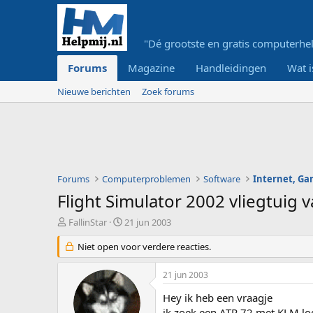
"Dé grootste en gratis computerhel
Forums
Magazine
Handleidingen
Wat i
Nieuwe berichten
Zoek forums
Forums
Computerproblemen
Software
Internet, G
Flight Simulator 2002 vliegtuig 
O
S
FallinStar
21 jun 2003
n
t
d
Niet open voor verdere reacties.
a
e
r
r
t
21 jun 2003
w
d
e
a
Hey ik heb een vraagje
r
t
ik zoek een ATR 72 met KLM lo