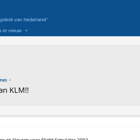
pdesk van Nederland"
s er nieuw
ames
van KLM!!
go en kleuren voor Flight Simulator 2002