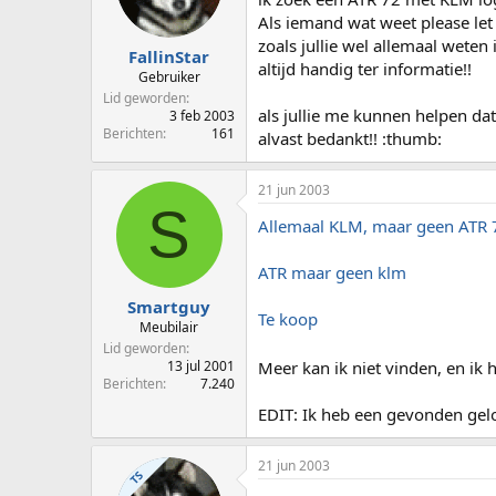
p
u
Als iemand wat weet please let 
s
m
zoals jullie wel allemaal weten 
t
FallinStar
altijd handig ter informatie!!
a
Gebruiker
r
Lid geworden
t
als jullie me kunnen helpen dat
3 feb 2003
e
Berichten
161
alvast bedankt!! :thumb:
r
21 jun 2003
S
Allemaal KLM, maar geen ATR 
ATR maar geen klm
Smartguy
Te koop
Meubilair
Lid geworden
Meer kan ik niet vinden, en ik 
13 jul 2001
Berichten
7.240
EDIT: Ik heb een gevonden gelo
21 jun 2003
TS