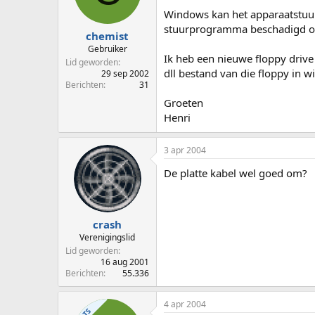
p
u
Windows kan het apparaatstuur
s
m
stuurprogramma beschadigd of 
t
chemist
a
Gebruiker
Ik heb een nieuwe floppy drive
r
Lid geworden
t
dll bestand van die floppy in 
29 sep 2002
e
Berichten
31
r
Groeten
Henri
3 apr 2004
De platte kabel wel goed om?
crash
Verenigingslid
Lid geworden
16 aug 2001
Berichten
55.336
4 apr 2004
TS