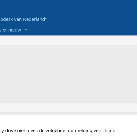
pdesk van Nederland"
s er nieuw
y drive niet meer, de volgende foutmelding verschijnt: