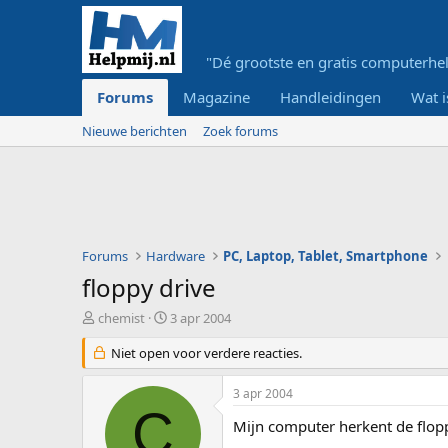
"Dé grootste en gratis computerhel
Forums
Magazine
Handleidingen
Wat i
Nieuwe berichten
Zoek forums
Forums
Hardware
PC, Laptop, Tablet, Smartphone
floppy drive
O
S
chemist
3 apr 2004
n
t
d
Niet open voor verdere reacties.
a
e
r
r
t
3 apr 2004
w
d
C
e
a
Mijn computer herkent de flopp
r
t