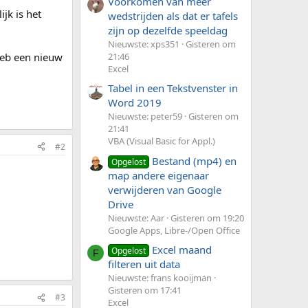
Voorkomen van meer
jk is het
wedstrijden als dat er tafels
zijn op dezelfde speeldag
Nieuwste: xps351
Gisteren om
heb een nieuw
21:46
Excel
Tabel in een Tekstvenster in
Word 2019
Nieuwste: peter59
Gisteren om
21:41
VBA (Visual Basic for Appl.)
#2
Bestand (mp4) en
Opgelost
map andere eigenaar
verwijderen van Google
Drive
Nieuwste: Aar
Gisteren om 19:20
Google Apps, Libre-/Open Office
Excel maand
Opgelost
F
filteren uit data
Nieuwste: frans kooijman
Gisteren om 17:41
#3
Excel