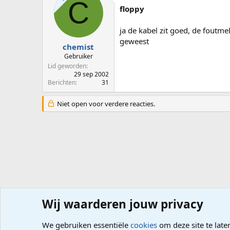
C
floppy
ja de kabel zit goed, de foutmel
geweest
chemist
Gebruiker
Lid geworden
29 sep 2002
Berichten
31
Niet open voor verdere reacties.
Wij waarderen jouw privacy
Forums
Hardware
PC, Laptop, Tablet, Smartphone
We gebruiken essentiële
cookies
om deze site te late