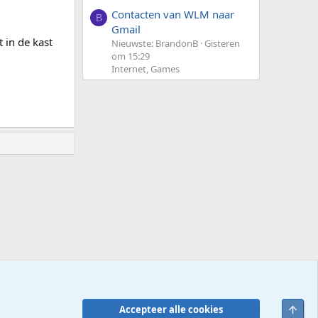
Contacten van WLM naar
B
Gmail
t in de kast
Nieuwste: BrandonB
Gisteren
om 15:29
Internet, Games
Bove
Accepteer alle cookies