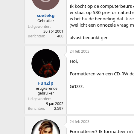
p
u
Ik kocht op de computerbeurs 
s
m
er staat op 530 pre-formatted
t
soetekg
is het hu de bedoeling dat ik z
a
Gebruiker
(wellicht een onnozele vraag 
r
Lid geworden
t
30 apr 2001
e
Berichten
400
alvast bedankt ger
r
24 feb 2003
Hoi,
Formatteren van een CD-RW d
FunZip
Grtzzz.
Terugkerende
gebruiker
Lid geworden
9 jan 2002
Berichten
2.597
24 feb 2003
Formatteren? Ik formatteer m'n