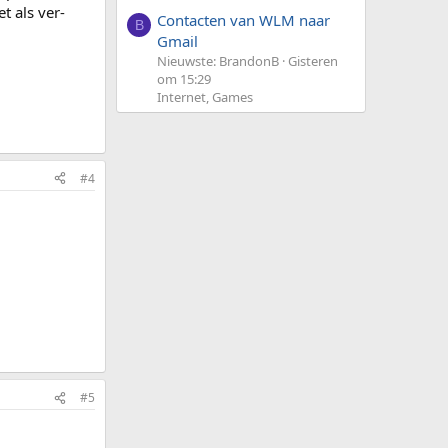
t als ver-
Contacten van WLM naar
B
Gmail
Nieuwste: BrandonB
Gisteren
om 15:29
Internet, Games
#4
#5