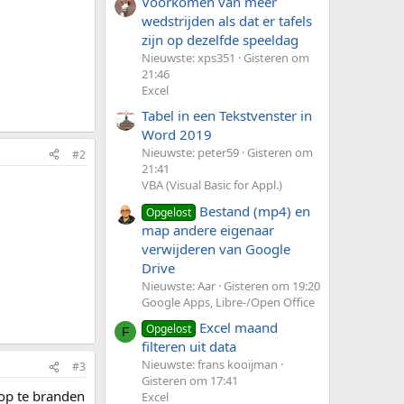
Voorkomen van meer
wedstrijden als dat er tafels
zijn op dezelfde speeldag
Nieuwste: xps351
Gisteren om
21:46
Excel
Tabel in een Tekstvenster in
Word 2019
Nieuwste: peter59
Gisteren om
#2
21:41
VBA (Visual Basic for Appl.)
Bestand (mp4) en
Opgelost
map andere eigenaar
verwijderen van Google
Drive
Nieuwste: Aar
Gisteren om 19:20
Google Apps, Libre-/Open Office
Excel maand
Opgelost
F
filteren uit data
Nieuwste: frans kooijman
#3
Gisteren om 17:41
 op te branden
Excel