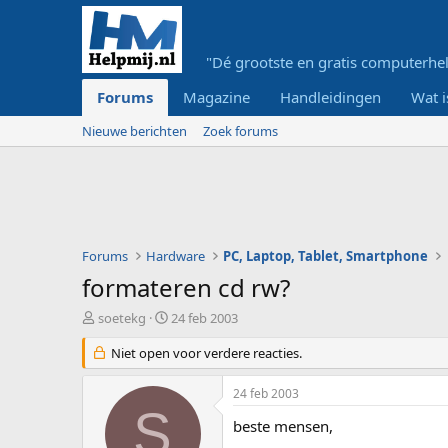
"Dé grootste en gratis computerhel
Forums
Magazine
Handleidingen
Wat i
Nieuwe berichten
Zoek forums
Forums
Hardware
PC, Laptop, Tablet, Smartphone
formateren cd rw?
O
S
soetekg
24 feb 2003
n
t
d
Niet open voor verdere reacties.
a
e
r
r
t
24 feb 2003
w
d
S
e
a
beste mensen,
r
t