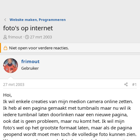
Website maken, Programmeren
foto's op internet
O
S
frimout
27 mrt 2003
n
t
d
Niet open voor verdere reacties.
a
e
r
r
t
frimout
w
d
Gebruiker
e
a
r
t
p
u
27 mrt 2003
#1
s
m
t
Hoi,
a
Ik wil enkele creaties van mijn medion camera online zetten.
r
Ik heb al een pagina gemaakt met tumbnails maar nu wil ik
t
iedere tumbnail laten doorlinken naar een nieuwe pagina,
e
ook dat is geen probleem, maar nu komt het. Ik wil mijn
r
foto's wel op het grootste formaat laten, maar als de pagina
geopend wordt moet men toch de volledige foto kunnen zien.