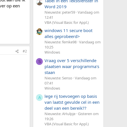
Tabel in een Tekstvenster in
rver op een
Word 2019
Nieuwste: peter59
Vandaag om
12:41
VBA (Visual Basic for Appl.)
windows 11 secure boot
alles geprobeerd>
Nieuwste: femke98
Vandaag om
10:25
#2
Windows
Vraag over 5 verschillende
S
plaatsen waar programma's
staan
Nieuwste: Senso
Vandaag om
07:41
Windows
lege rij toevoegen op basis
A
van laatst gevulde cel in een
deel van een bereik??
Nieuwste: AHulpje
Gisteren om
19:26
VBA (Visual Basic for Appl.)