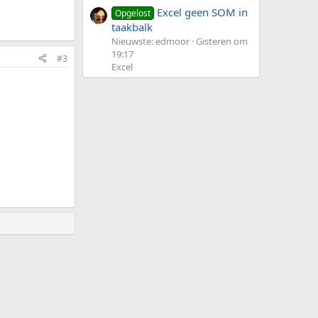
Excel geen SOM in
Opgelost
taakbalk
Nieuwste: edmoor
Gisteren om
19:17
#3
Excel