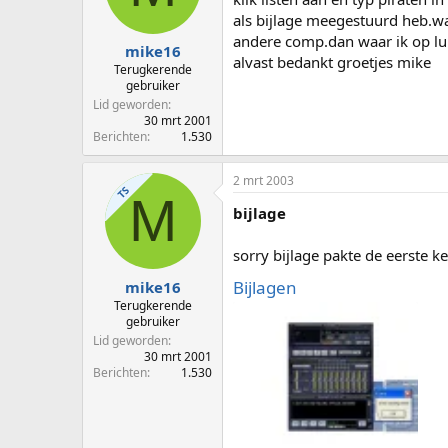
p
u
als bijlage meegestuurd heb.wat
s
m
andere comp.dan waar ik op lui
t
mike16
alvast bedankt groetjes mike
a
Terugkerende
r
gebruiker
t
Lid geworden
e
30 mrt 2001
Berichten
1.530
r
2 mrt 2003
TS
M
bijlage
sorry bijlage pakte de eerste ke
Bijlagen
mike16
Terugkerende
gebruiker
Lid geworden
30 mrt 2001
Berichten
1.530