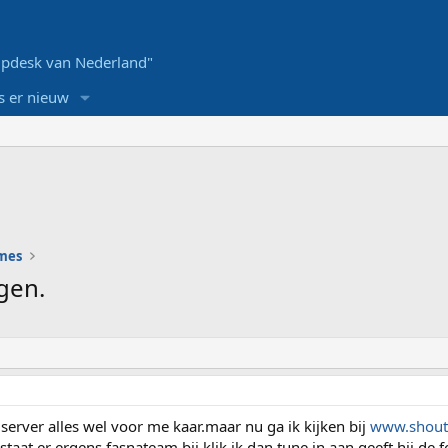
pdesk van Nederland"
s er nieuw
ames
gen.
 server alles wel voor me kaar.maar nu ga ik kijken bij
www.shout
 staat er ergens fasnateam bij klik ik dan tune in aan geeft hij de f