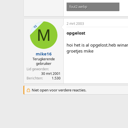
fout2.webp
28,9 KB · Weergaven: 25
2 mrt 2003
TS
M
opgelost
hoi het is al opgelost.heb win
groetjes mike
mike16
Terugkerende
gebruiker
Lid geworden
30 mrt 2001
Berichten
1.530
Niet open voor verdere reacties.