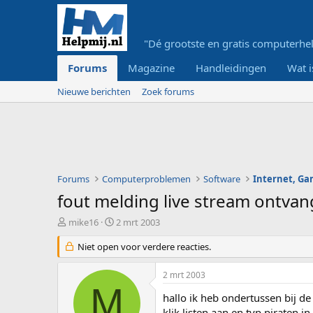
"Dé grootste en gratis computerhel
Forums
Magazine
Handleidingen
Wat i
Nieuwe berichten
Zoek forums
Forums
Computerproblemen
Software
Internet, G
fout melding live stream ontvan
O
S
mike16
2 mrt 2003
n
t
d
Niet open voor verdere reacties.
a
e
r
r
t
2 mrt 2003
w
d
M
e
a
hallo ik heb ondertussen bij de
r
t
klik listen aan en typ piraten in