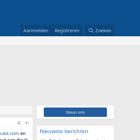
Aanmelden
Registreren
Zoeken
Steun ons
#1
Nieuwste berichten
cast.com
en
out aan die ik