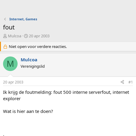
Internet, Games
fout
O
S
Mulcoa
20 apr 2003
n
t
d
Niet open voor verdere reacties.
a
e
r
r
t
Mulcoa
M
w
d
Verenigingslid
e
a
r
t
p
u
20 apr 2003
#1
s
m
t
Ik krijg de foutmelding: fout 500 interne serverfout, internet
a
explorer
r
t
Wat is hier aan te doen?
e
r