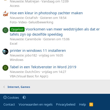
Nieuwste: MaitreJan
Vandaag om 12:09
Access
Hoe een kleur in photoshop zachter maken
Nieuwste: OctaFish
Gisteren om 18:54
Foto- Video- Geluidbewerking
Voorkomen van meer wedstrijden als dat er
Opgelost
C
tafels zijn op dezelfde speeldag
Nieuwste: Carembole
Gisteren om 15:06
Excel
printer in windows 11 installeren
Nieuwste: jobo182
vrijdag om 16:05
Windows
Tabel in een Tekstvenster in Word 2019
D
Nieuwste: DutchOirs
vrijdag om 14:27
VBA (Visual Basic for Appl.)
Internet, Games
Cookies
Contact
Voorwaarden en regels
Privacybeleid
Help
R
S